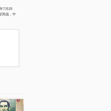
7月25
宣而战，中
。