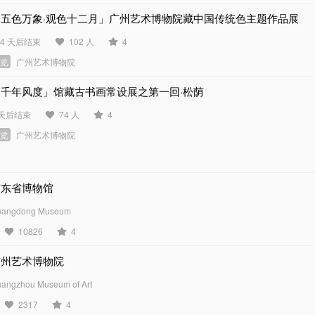
「五色万象·观色十二月」广州艺术博物院藏中国传统色主题作品展
94 天后结束
102 人
4
展览
广州艺术博物院
「千年风度」馆藏古书画常设展之第一回·松荫
 天后结束
74 人
4
展览
广州艺术博物院
广东省博物馆
uangdong Museum
10826
4
广州艺术博物院
angzhou Museum of Art
2317
4