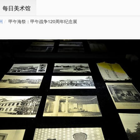
ㆍ每日美术馆
州
甲午海祭：甲午战争120周年纪念展