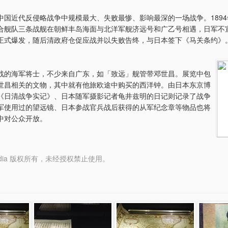
中国近代反侵略战争中规模最大、失败最惨、影响最深的一场战争。1894年
合舰队三条战舰在朝鲜丰岛海面与北洋军舰济远号和广乙号相遇，日军不
正式爆发，随后清政府仓促应战并以失败告终，与日本签下《马关条约》
战的海军将士，不少来自广东，如「致远」舰管带邓世昌。展览中包
世昌相关的文物，其中就有他旅欧途中购买的西洋钟。由日本东京博
《日清战争实记》、日本随军摄影记者龟井兹明的日记则记录了战争
军使用过的望远镜、日本参战官兵战后获得的从军纪念章等物品也将
中对公众开放。
y Media 版权所有，未经授权禁止使用。