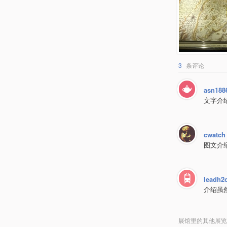
3
条评论
asn188
文字介
cwatch
图文介
leadh2
介绍虽
展馆里的其他展览