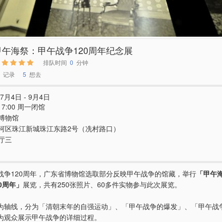
甲午海祭：甲午战争120周年纪念展
排队时间
0
分钟
记录
5
想去
7月4日 - 9月4日
- 17:00 周一闭馆
博物馆
河区珠江新城珠江东路2号（冼村路口）
厅三
战争120周年，广东省博物馆选取部分反映甲午战争的馆藏，举行
「甲午
0周年」
展览，共有250张照片、60多件实物参与此次展览。
为轴线，分为「清朝末年的自强运动」、「甲午战争的爆发」、「甲午战
为观众展示甲午战争的详细过程。