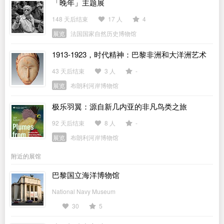
「晚年」主题展
148 天后结束
17 人
4
展览
法国国家自然历史博物馆
1913-1923，时代精神：巴黎非洲和大洋洲艺术
展
43 天后结束
3 人
-
展览
布朗利河岸博物馆
极乐羽翼：源自新几内亚的非凡鸟类之旅
92 天后结束
8 人
-
展览
布朗利河岸博物馆
附近的展馆
巴黎国立海洋博物馆
National Navy Museum
30
5