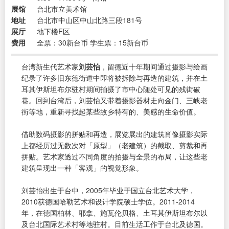
展馆
台北市立美术馆
地址
台北市中山区中山北路三段181号
展厅
地下楼F区
费用
全票：30新台币 学生票：15新台币
台湾新生代艺术家
刘芸怡
，留德近十年期间通过摄影与绘画
纪录了许多旧东德街道中即将被拆除与再造的建筑，并在土
耳其伊斯坦布尔驻村期间拍摄了市中心随处可见的残街破
巷。回到台湾后，刘芸怡又带着摄影器材走向金门、三峡老
街等地，重新寻找起某些故乡特有的、美感的生命价值。
借助数码摄影的拼贴和再造，展览展出的建筑肖像摄影实际
上都经历过无数次对「原型」（老建筑）的截取、剪裁和再
拼贴。艺术家透过不同角度的拍摄与全景的布局，让这些老
建筑呈现出一种「客观」的视觉形象。
刘芸怡出生于台中，2005年毕业于国立台北艺术大学，
2010获德国哈勒艺术和设计学院硕士学位。2011-2014
年，在德国柏林、耶拿、施瓦伦贝格、土耳其伊斯坦布尔以
及台北国际艺术村等地驻村。目前生活工作于台北及德国。