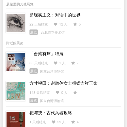
展馆里的其他展览
超现实主义：对话中的世界
22 天后结束
12 人
5
展览
台北市立美术馆
附近的展览
「台湾有犀」特展
85 天后结束
1 人
-
展览
国立台湾博物馆
方寸福田：谢碧莲女士捐赠吉祥玉饰
148 天后结束
0 人
-
展览
国立台湾博物馆
祀与戎：古代兵器攻略
1 天后结束
29 人
4