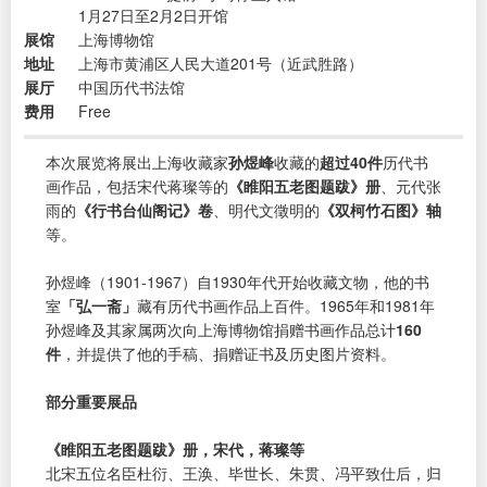
1月27日至2月2日开馆
展馆
上海博物馆
地址
上海市黄浦区人民大道201号（近武胜路）
展厅
中国历代书法馆
费用
Free
本次展览将展出上海收藏家
孙煜峰
收藏的
超过40件
历代书
画作品，包括宋代蒋璨等的
《睢阳五老图题跋》册
、元代张
雨的
《行书台仙阁记》卷
、明代文徵明的
《双柯竹石图》轴
等。
孙煜峰（1901-1967）自1930年代开始收藏文物，他的书
室
「弘一斋」
藏有历代书画作品上百件。1965年和1981年
孙煜峰及其家属两次向上海博物馆捐赠书画作品总计
160
件
，并提供了他的手稿、捐赠证书及历史图片资料。
部分重要展品
《睢阳五老图题跋》册，宋代，蒋璨等
北宋五位名臣杜衍、王涣、毕世长、朱贯、冯平致仕后，归