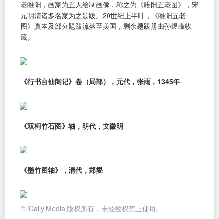
老睢阳，画家为五人绘制画像，称之为《睢阳五老图》，宋
元明清诸多名家为之题跋。20世纪上半叶，《睢阳五老
图》真本及部分题跋流落至美国，剩余题跋册由孙煜峰收
藏。
《行书台仙阁记》卷（局部），元代，张雨，1345年
《双柯竹石图》轴，明代，文徵明
《墨竹图轴》，清代，郑燮
© iDaily Media 版权所有，未经授权禁止使用。