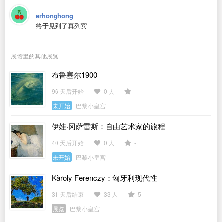
erhonghong
终于见到了真列宾
展馆里的其他展览
布鲁塞尔1900
96 天后开始
0 人
-
未开始
巴黎小皇宫
伊娃·冈萨雷斯：自由艺术家的旅程
40 天后开始
0 人
-
未开始
巴黎小皇宫
Kàroly Ferenczy：匈牙利现代性
31 天后结束
33 人
5
展览
巴黎小皇宫