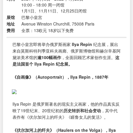
10:00 - 18:00 周一闭馆
1月1日、11月11日、12月25日闭馆
展馆
巴黎小皇宫
地址
Avenue Winston Churchill, 75008 Paris
费用
全票：13欧元 18岁以下免费
巴黎小皇宫即将举办俄罗斯画家
Ilya Repin
纪念展，展出
来自莫斯科特列季亚科夫画廊、俄罗斯博物馆和赫尔辛基阿
黛浓美术馆的
逾100幅画作
，全面回顾艺术家创作生涯。
这
是法国首个 Ilya Repin 纪念展。
《自画像》（Autoportrait），Ilya Repin，1887年
Ilya Repin 是俄罗斯著名的现实主义画家，他的作品真实反
映了19世纪末、20世纪初的
历史转折和社会变动
，其中代
表作有《伏尔加河上的纤夫》《睚鲁女儿的复活》。
《伏尔加河上的纤夫》（Haulers on the Volga），Ilya