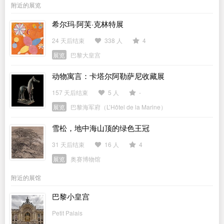
附近的展览
希尔玛·阿芙·克林特展
24 天后结束
338 人
4
展览
巴黎大皇宫
动物寓言：卡塔尔阿勒萨尼收藏展
157 天后结束
5 人
-
展览
巴黎海军府（L’Hôtel de la Marine）
雪松，地中海山顶的绿色王冠
31 天后结束
16 人
4
展览
奥赛博物馆
附近的展馆
巴黎小皇宫
Petit Palais