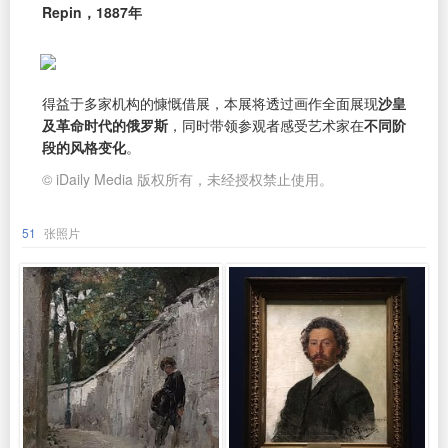
Repin，1887年
得益于多家机构的慷慨借展，本展将透过画作全面展现
沙皇
及革命时代的俄罗斯
，同时带领参观者感受艺术家在
不同阶
段的风格变化
。
© iDaily Media 版权所有，未经授权禁止使用。
51
张照片