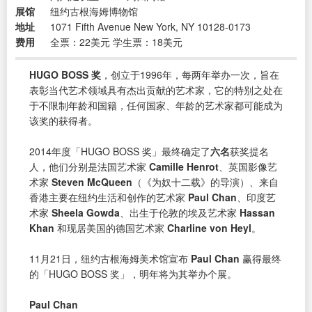
展馆
纽约古根海姆博物馆
地址
1071 Fifth Avenue New York, NY 10128-0173
费用
全票：22美元 学生票：18美元
HUGO BOSS 奖
，创立于1996年，每两年举办一次，旨在
表彰当代艺术领域具有杰出贡献的艺术家，它的特别之处在
于不限制年龄和国籍，任何国家、年龄的艺术家都可能成为
该奖的获得者。
2014年度「HUGO BOSS 奖」最终确定了
六名
获奖提名
人，他们分别是法国艺术家
Camille Henrot
、英国影像艺
术家
Steven McQueen
（《为奴十二载》的导演）、来自
香港主要在纽约生活和创作的艺术家
Paul Chan
、印度艺
术家
Sheela Gowda
、出生于伦敦的埃及艺术家
Hassan
Khan
和现居美国的德国艺术家
Charline von Heyl
。
11月21日，纽约古根海姆美术馆宣布
Paul Chan
赢得最终
的「HUGO BOSS 奖」，明年将为其举办个展。
Paul Chan