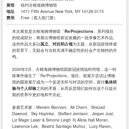
展馆
纽约古根海姆博物馆
地址
1071 Fifth Avenue New York, NY 10128-0173
费用
Free（需入馆门票）
本次展览是古根海姆博物馆「
Re/Projections
」系列项目
的组成部分，将展出博物馆新近收藏的一批录像艺术作品。
这些作品大多以
孤立、对抗和占领
为主题，在新冠疫情肆虐
的背景下，无疑会与当前充满不确定性的社会产生独特的共
鸣。
2020年3月，古根海姆博物馆因新冠疫情临时闭馆，这一特
殊事件催生了「Re/Projections」项目。策展方尝试让博物
馆的圆形展厅成为一个促进关怀与对话的空间，探讨
集体经
验与个人经验
之间的矛盾，从而反思我们如何在这个日益分
裂的世界中更好地和平共处。
参展艺术家：Meriem Bennani、Ali Cherri、Shezad
Dawood、Sky Hopinka、Steffani Jemison、Jesper Just、
Liz Magic Laser & Simone Leigh 与 Alicia Hall Moran、
Lawrence Lek、Beatriz Santiago Muñoz、Lucy Raven。