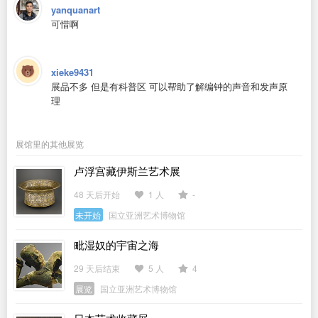
yanquanart
可惜啊
xieke9431
展品不多 但是有科普区 可以帮助了解编钟的声音和发声原
理
展馆里的其他展览
卢浮宫藏伊斯兰艺术展
48 天后开始
1 人
-
未开始
国立亚洲艺术博物馆
毗湿奴的宇宙之海
29 天后结束
5 人
4
展览
国立亚洲艺术博物馆