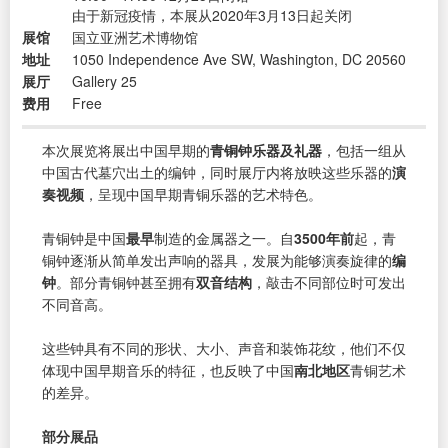
由于新冠疫情，本展从2020年3月13日起关闭
展馆
国立亚洲艺术博物馆
地址
1050 Independence Ave SW, Washington, DC 20560
展厅
Gallery 25
费用
Free
本次展览将展出中国早期的
青铜钟乐器及礼器
，包括一组从
中国古代墓穴出土的编钟，同时展厅内将放映这些乐器的
演
奏视频
，呈现中国早期青铜乐器的艺术特色。
青铜钟是中国
最早
制造的金属器之一。自
3500年前
起，青
铜钟逐渐从简单发出声响的器具，发展为能够演奏旋律的
编
钟
。部分青铜钟甚至拥有
双音结构
，敲击不同部位时可发出
不同音高。
这些钟具有不同的形状、大小、声音和装饰花纹，他们不仅
体现中国早期音乐的特征，也反映了中国
南北地区
青铜艺术
的差异。
部分展品