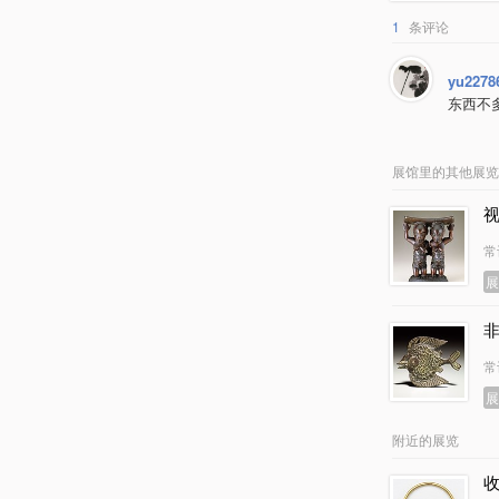
1
条评论
yu2278
东西不
展馆里的其他展览
常
常
附近的展览
收