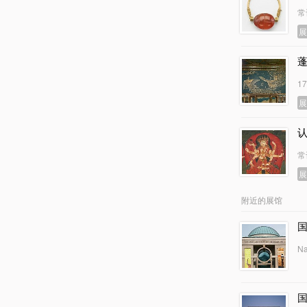
常
1
常
附近的展馆
Na