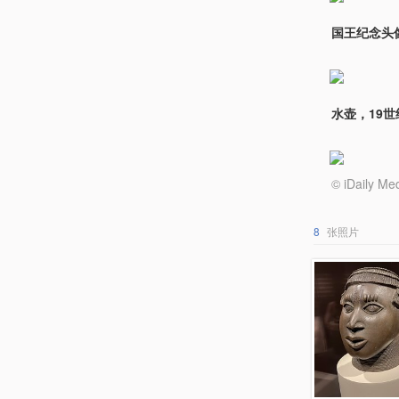
国王纪念头
水壶，19世
© iDail
8
张照片