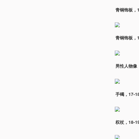
青铜饰板，1
青铜饰板，1
男性人物像
手镯，17-1
权杖，18-1