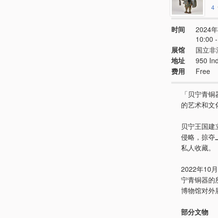
4
时间
2024年
10:00
展馆
国立非
地址
950 In
费用
Free
「贝宁青铜
的艺术和文
贝宁王国建
侵略，掠夺
私人收藏。
2022年
宁青铜器的
博物馆对外
部分文物