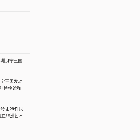
非洲贝宁王国
贝宁王国发动
的博物馆和
会转让
29件
贝
国立非洲艺术