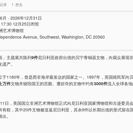
记录
1
想去
6月 - 2026年12月31日
 - 17:30 12月25日闭馆
洲艺术博物馆
dependence Avenue, Southwest, Washington, DC 20560
器」主题展共陈列
9件
尼日利亚政府出借的贝宁青铜器文物，向观众展现
化遗产。
立于1180年，曾是西非海岸最发达的国家之一。1897年，英国殖民军向
上万件
文物并烧毁国王的宫殿。遭掠夺的文物中约有
3000件
流入全球各地
10月11日，美国国立非洲艺术博物馆正式向尼日利亚国家博物馆和古迹委员
所有权，其中20件文物被送返尼日利亚，其余9件以长期出借的形式留在
展出。