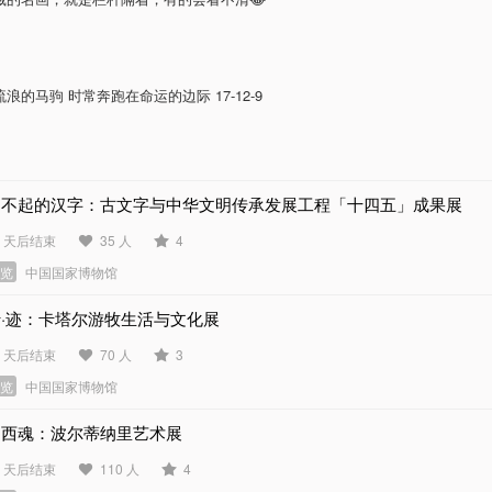
浪的马驹 时常奔跑在命运的边际 17-12-9
了不起的汉字：古文字与中华文明传承发展工程「十四五」成果展
0 天后结束
35 人
4
展览
中国国家博物馆
行·迹：卡塔尔游牧生活与文化展
3 天后结束
70 人
3
展览
中国国家博物馆
巴西魂：波尔蒂纳里艺术展
5 天后结束
110 人
4