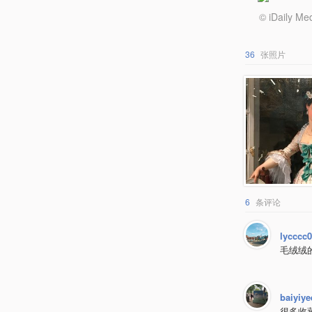
© iDail
36
张照片
6
条评论
lycccc
毛绒绒
baiyiye
很多收