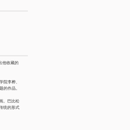
出他收藏的
术学院李桦、
题的作品。
）的油画。巴比松
传统的形式