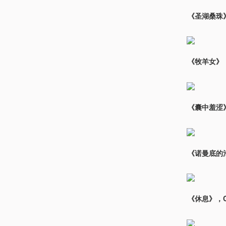
《圣湖桑珠
《牧羊女》，
《囊中羞涩》，
《诺曼底的池塘》
《休息》，Cha