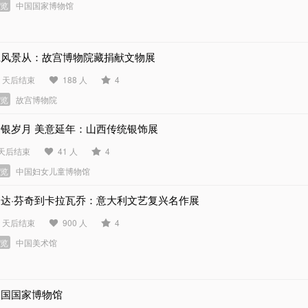
展览
中国国家博物馆
仁风景从：故宫博物院藏捐献文物展
0 天后结束
188 人
4
展览
故宫博物院
如银岁月 美意延年：山西传统银饰展
 天后结束
41 人
4
展览
中国妇女儿童博物馆
从达·芬奇到卡拉瓦乔：意大利文艺复兴名作展
1 天后结束
900 人
4
展览
中国美术馆
中国国家博物馆