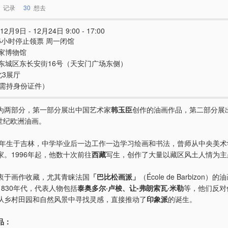
记录
30
想去
12月9日 - 12月24日 9:00 - 17:00
.5小时停止领票 周一闭馆
家博物馆
东城区东长安街16号（天安门广场东侧）
北3展厅
e（需持身份证件）
为两部分，第一部分展出中国艺术家
韩玉臣
创作的油画作品，第二部分展
9世纪欧洲油画。
54年生于吉林，中学毕业后一边工作一边学习绘画和书法，曾师从中央美
家。1996年起，他数十次前往
西藏
写生，创作了大量以藏区风土人情为主
衷于画作收藏，尤其青睐法国
「巴比松画派」
（École de Barbizon
830年代，代表人物包括
泰奥多尔·卢梭、让-弗朗索瓦·米勒
等，他们反对
从乡村田园和自然风景中寻找灵感，直接推动了
印象派
的诞生。
品：