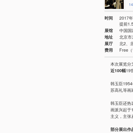
14
时间
2017年
提前1
展馆
中国国
地址
北京市
展厅
北2、
费用
Fre
本次展览分
近100幅
1
韩玉臣19
苏高礼等画
韩玉臣还热
画派兴起于1
主义，主张
部分展出作