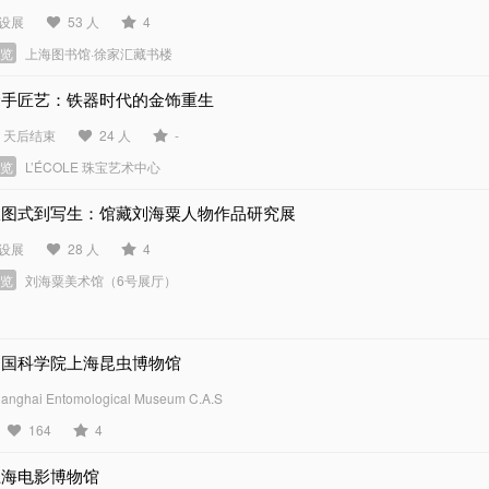
设展
53 人
4
展览
上海图书馆·徐家汇藏书楼
金手匠艺：铁器时代的金饰重生
2 天后结束
24 人
-
展览
L’ÉCOLE 珠宝艺术中心
从图式到写生：馆藏刘海粟人物作品研究展
设展
28 人
4
展览
刘海粟美术馆（6号展厅）
中国科学院上海昆虫博物馆
anghai Entomological Museum C.A.S
164
4
上海电影博物馆