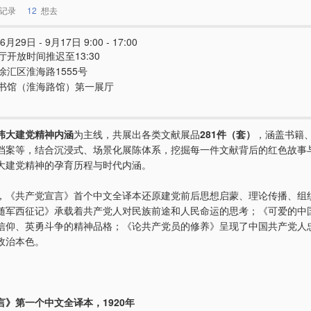
记录
12
想去
6月29日 - 9月17日 9:00 - 17:00
厅开放时间推迟至13:30
徐汇区淮海路1555号
书馆（淮海路馆）第一展厅
伟大建党精神内涵
为主线，共展出各类文献展品
281件（套）
，涵盖书籍
档案等，结合沉浸式、场景化展陈体系，挖掘每一件文献背后的红色故事
大建党精神的孕育历程与时代内涵。
，《共产党宣言》首个中文全译本还原建党前后思想启蒙、理论传播、组
随军西征记》承载着共产党人对民族前途和人民命运的思考；《可爱的中
信仰、英勇斗争的精神品格；《论共产党员的修养》呈现了中国共产党人
政治本色。
言》第一个中文全译本，1920年