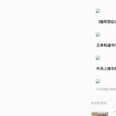
《随军西征
王孝和遗书手
中共上海市
© iDail
附近的展览