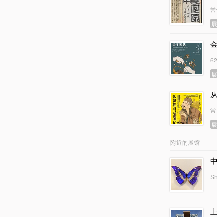
常
6
常
附近的展馆
Sh