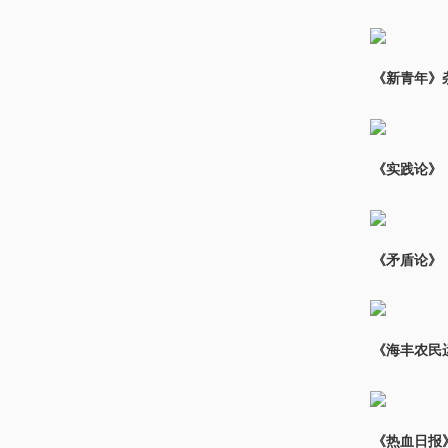
《新青年》
《实践论》，
《矛盾论》，
《海丰农民运
《热血日报》