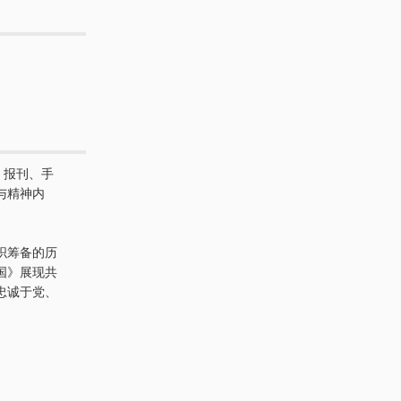
、报刊、手
与精神内
织筹备的历
国》展现共
忠诚于党、