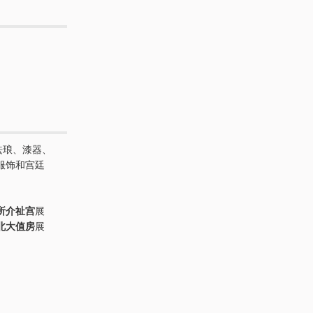
珐琅、漆器、
服饰和宫廷
所介祉宫
展
北大值房
展