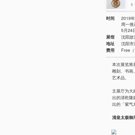
5
时间
2019年
周一推
5月24
展馆
沈阳故
地址
沈阳市
费用
Fre
本次展览将
雕刻、书画
艺术品。
主展厅为大
出的清乾隆
出的「紫气
清皇太极御