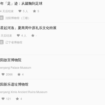
千年「足」迹：从蹴鞠到足球
04 天后结束
5 人
5
展览
沈阳博物馆（三楼）
「星起河洛」夏商周中原礼乐文化特展
4 天后结束
4 人
-
展览
辽宁省博物馆
沈阳故宫博物院
enyang Palace Museum
2066
4
沈阳新乐遗址博物馆
enyang Xinle Ancient Ruins Museum
121
4