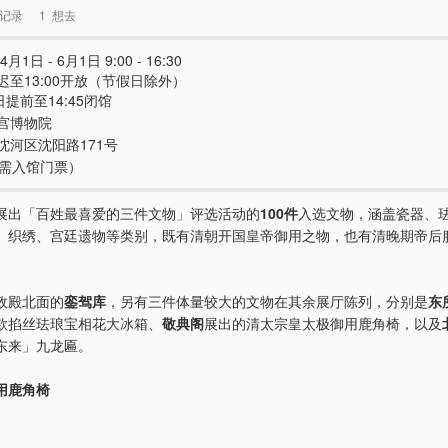
记录
1
想去
4月1日 - 6月1日 9:00 - 16:30
迟至13:00开放（节假日除外）
日提前至14:45闭馆
宫博物院
沈河区沈阳路171号
e（需入馆门票）
展出「百姓最喜爱的三件文物」评选活动的
100件
入选文物，涵盖瓷器、
、织绣、宫廷遗物等类别，既有清朝开国皇帝御用之物，也有清晚期帝后
政殿北面的
銮驾库
，另有三件体量较大的文物在其余展厅陈列，分别是
东
款掐丝珐琅宝相花大冰箱、
敬典阁
展出的清太宗皇太极御用鹿角椅，以及
东来」九龙匾。
用鹿角椅