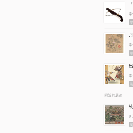
常
常
常
附近的展览
8