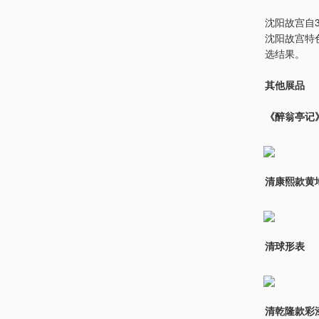
沈阳故宫自
沈阳故宫特
选结果。
其他展品
《醉翁亭记
清康熙款黄
清球形表
清乾隆款彩