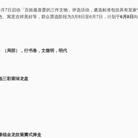
3月7日启动「百姓最喜爱的三件文物」评选活动，遴选标准包括具有皇家
色、寓意吉祥美好等，群众票选阶段为3月8日至6月7日，计划于
6月8日
向
》（局部），行书卷，文徵明，明代
地三彩紫绿龙盘
漆戗金龙纹菊瓣式捧盒