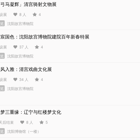
「弓马凝辉」清宫骑射文物展
设展
8 人
4
展览
沈阳故宫博物院
丹宸国色：沈阳故宫博物院建院百年新春特展
设展
37 人
4
展览
沈阳故宫博物院
出风入雅：清宫戏曲文化展
设展
34 人
4
展览
沈阳故宫博物院
绘梦三重缘：辽宁与红楼梦文化
 天后结束
8 人
5
展览
沈阳博物馆（一楼）