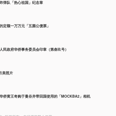
华侨炸弹队「热心祖国」纪念章
发行的定额一万万元「五圆公债票」
中央人民政府华侨事务委员会印章（第叁玖号）
月美照片
国华侨黄王奇购于曼谷并带回国使用的「MOCKBA2」相机