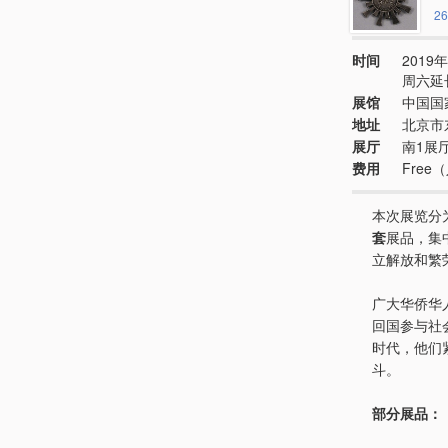
26
时间
2019年
周六延
展馆
中国国
地址
北京市
展厅
南1展
费用
Fre
本次展览分
套
展品，集
立解放和繁
广大华侨华
回国参与社
时代，他们
斗。
部分展品：