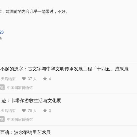
错，建国前的内容几乎一笔带过，不好。
23
华
了不起的汉字：古文字与中华文明传承发展工程「十四五」成果展
8 天后结束
37 人
4
展览
中国国家博物馆
行·迹：卡塔尔游牧生活与文化展
1 天后结束
70 人
3
展览
中国国家博物馆
巴西魂：波尔蒂纳里艺术展