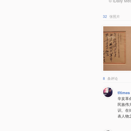
© iDail
32
张照片
8
条评论
tltimes
辛亥革
民族伟
识、在
表人物