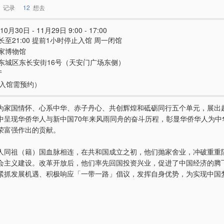
记录
12
想去
10月30日 - 11月29日 9:00 - 17:00
长至21:00 提前1小时停止入馆 周一闭馆
家博物馆
东城区东长安街16号（天安门广场东侧）
厅
e（入馆需预约）
为家国情怀、心系中华、赤子丹心、共创辉煌和砥砺同行五个单元，展出
中呈现华侨华人与新中国70年来风雨同舟的奋斗历程，彰显华侨华人为中
荣富强作出的贡献。
人同祖（籍）国血脉相连，在共和国成立之初，他们抛家舍业，冲破重重
会主义建设。改革开放后，他们率先回国投资兴业，促进了中国经济的腾
紧抓发展机遇、积极响应「一带一路」倡议，发挥自身优势，为实现中国