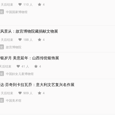
3 天后结束
110 人
4
展览
中国国家博物馆
仁风景从：故宫博物院藏捐献文物展
8 天后结束
188 人
4
展览
故宫博物院
如银岁月 美意延年：山西传统银饰展
 天后结束
41 人
4
展览
中国妇女儿童博物馆
从达·芬奇到卡拉瓦乔：意大利文艺复兴名作展
9 天后结束
909 人
4
展览
中国美术馆