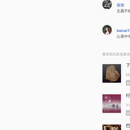
吉吉
主题不
baicai1
心系中
展馆里的其他展览
6
3