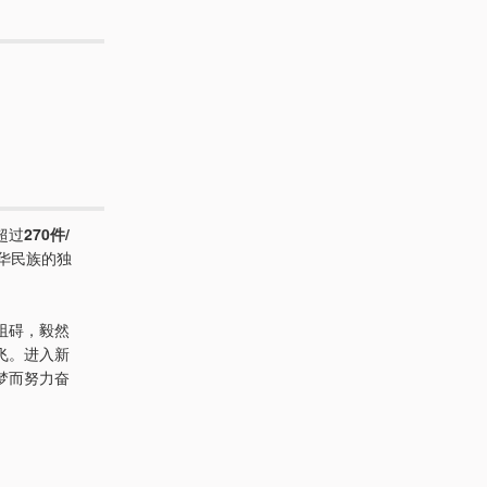
超过
270件/
华民族的独
阻碍，毅然
飞。进入新
梦而努力奋