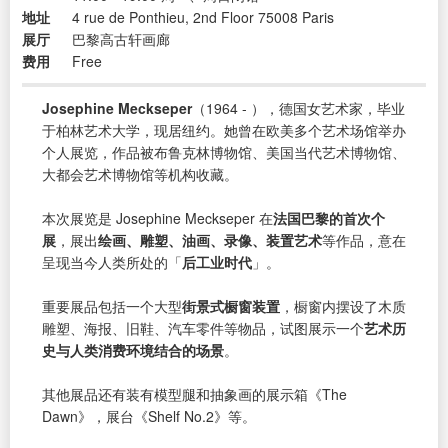
地址
4 rue de Ponthieu, 2nd Floor 75008 Paris
展厅
巴黎高古轩画廊
费用
Free
Josephine Meckseper
（1964 - ），德国女艺术家，毕业
于柏林艺术大学，现居纽约。她曾在欧美多个艺术场馆举办
个人展览，作品被布鲁克林博物馆、美国当代艺术博物馆、
大都会艺术博物馆等机构收藏。
本次展览是 Josephine Meckseper 在
法国巴黎的首次个
展
，展出
绘画、雕塑、油画、录像、装置艺术
等作品，意在
呈现当今人类所处的「
后工业时代
」。
重要展品包括一个大型
街景式橱窗装置
，橱窗内摆设了木质
雕塑、海报、旧鞋、汽车零件等物品，试图展示一个
艺术历
史与人类消费环境结合的场景
。
其他展品还有装有模型腿和抽象画的展示箱《The
Dawn》，展台《Shelf No.2》等。