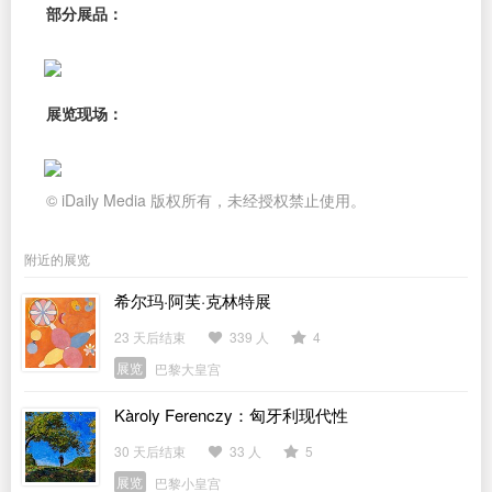
部分展品：
展览现场：
© iDaily Media 版权所有，未经授权禁止使用。
附近的展览
希尔玛·阿芙·克林特展
23 天后结束
339 人
4
展览
巴黎大皇宫
Kàroly Ferenczy：匈牙利现代性
30 天后结束
33 人
5
展览
巴黎小皇宫