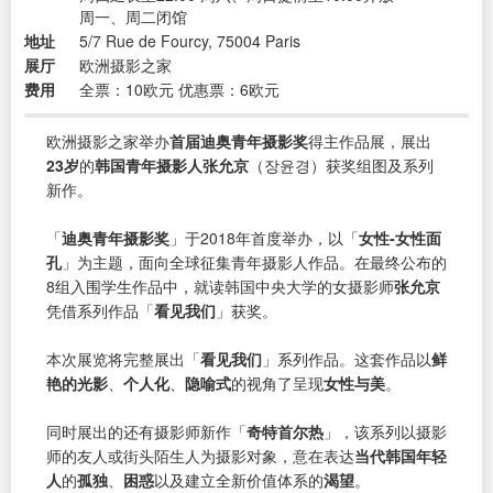
周一、周二闭馆
地址
5/7 Rue de Fourcy, 75004 Paris
展厅
欧洲摄影之家
费用
全票：10欧元 优惠票：6欧元
欧洲摄影之家举办
首届迪奥青年摄影奖
得主作品展，展出
23岁
的
韩国青年摄影人张允京
（장윤경）获奖组图及系列
新作。
「
迪奥青年摄影奖
」于2018年首度举办，以「
女性-女性面
孔
」为主题，面向全球征集青年摄影人作品。在最终公布的
8组入围学生作品中，就读韩国中央大学的女摄影师
张允京
凭借系列作品「
看见我们
」获奖。
本次展览将完整展出「
看见我们
」系列作品。这套作品以
鲜
艳的光影
、
个人化
、
隐喻式
的视角了呈现
女性与美
。
同时展出的还有摄影师新作「
奇特首尔热
」，该系列以摄影
师的友人或街头陌生人为摄影对象，意在表达
当代韩国年轻
人
的
孤独
、
困惑
以及建立全新价值体系的
渴望
。