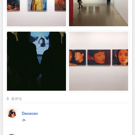
3
条评论
Daoaoao
🌫️