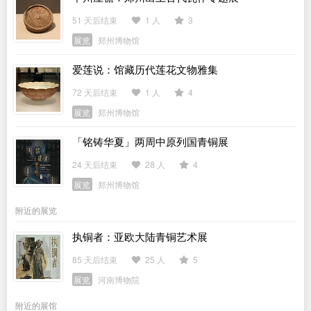
51 天后结束
1 人
3
展览
郑州博物馆
爱莲说：馆藏历代莲花文物雅集
72 天后结束
1 人
4
展览
郑州博物馆
「铭铸华夏」两周中原列国青铜展
24 天后结束
28 人
4
展览
郑州博物馆
附近的展览
执铜者：亚欧大陆青铜艺术展
85 天后结束
25 人
5
展览
河南博物院
附近的展馆