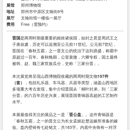
展馆
郑州博物馆
地址
郑州市中原区文翰街9号
展厅
文翰街馆一楼临一展厅
费用
Free（需预约）
晋国
是两周时期最重要的姬姓诸侯国，始封之君是周武王之
子唐叔虞，历史可以追溯至公元前11世纪。公元前7世纪，
晋国在「春秋五霸」之一晋文公的统治下达到鼎盛，称霸中
原超过一百年。春秋晚期，公室衰微，六卿专权，国土最终
被韩、赵、魏三家世族瓜分，史称「三家分晋」。
本次展览将呈现山西博物院收藏的两周时期文物
157件
（套）
，包括礼乐器、车马器、兵器等类型，涵盖山西地区
多项重大考古发现，集中介绍晋国从「桐叶封弟」到「三家
分晋」的六百年历史兴衰，展现晋国青铜器高超的工艺制作
水平。
本展最值得关注的展品之一是「
晋公盘
」。这件青铜器是
「春秋五霸」之一的晋文公为长女孟姬赴楚远嫁所准备的嫁
妆。盘内壁铸有七处铭文，共183字。内底中央饰有一对浮