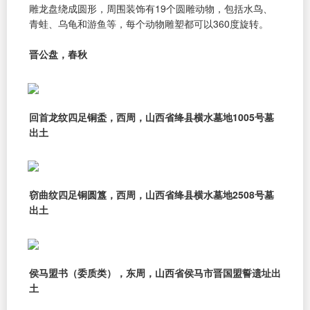
雕龙盘绕成圆形，周围装饰有19个圆雕动物，包括水鸟、
青蛙、乌龟和游鱼等，每个动物雕塑都可以360度旋转。
晋公盘，春秋
回首龙纹四足铜盉，西周，山西省绛县横水墓地1005号墓
出土
窃曲纹四足铜圆簋，西周，山西省绛县横水墓地2508号墓
出土
侯马盟书（委质类），东周，山西省侯马市晋国盟誓遗址出
土