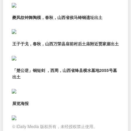
夔凤纹钟舞陶模，春秋，山西省侯马铸铜遗址出土
王子于戈，春秋，山西万荣县庙前村后土庙附近贾家崖出土
「楚公逆」铜短剑 ，西周，山西省绛县横水墓地2055号墓
出土
展览海报
© iDaily Media 版权所有，未经授权禁止使用。