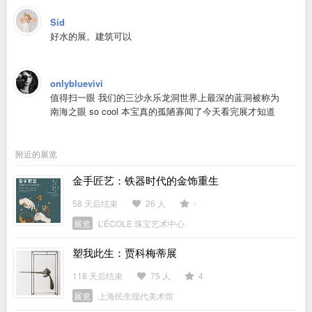
Sid
好水的展。建筑可以
onlybluevivi
值得扫一眼 我们的三沙永乐龙洞世界上最深的蓝洞被称为
南海之眼 so cool 本宝真的孤陋寡闻了今天看完展才知道
附近的展览
金手匠艺：铁器时代的金饰重生
58 天后结束
26 人
-
展览
L’ÉCOLE 珠宝艺术中心
塑我此生：贾科梅蒂展
118 天后结束
75 人
4
展览
上海民生现代美术馆