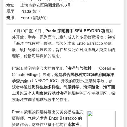
地址
上海市静安区陕西北路186号
展厅
Prada 荣宅
费用
Free（需预约）
10月10日至19日，
Prada 荣宅携手 SEA BEYOND 项目
对
外开放，举办一系列面向儿童与成人的多元教育活动，包括
「海洋与气候村」展览、气候艺术家 Enzo Barracco 摄影
展、项目纪录片展映等，旨在加深公众对海洋与人类关系的
理解，传播海洋保护的理念。
Prada 荣宅的宴会大厅将呈现
「海洋与气候村」
（Ocean &
Climate Village）展览，这是
联合国教科文组织政府间海洋
学委员会
（UNESCO-IOC）开发的沉浸式互动科学展，参
观者将通过
海洋生物多样性
、
气候科学
、
海洋酸化
、
海平面
上升
以及
个人和集体行动对海洋的影响
等五个主题展区，探
索海洋在调节地球气候中的作用。
Prada 荣宅的四层将展出艾美奖提名生态
摄影师、气候艺术家
Enzo Barracco
的
摄影作品，这些作品摄于他前往
南极洲、