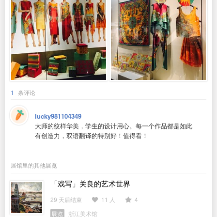
1
条评论
lucky981104349
大师的纹样华美，学生的设计用心。每一个作品都是如此
有创造力，双语翻译的特别好！值得看！
展馆里的其他展览
「戏写」关良的艺术世界
29 天后结束
11 人
4
展览
浙江美术馆