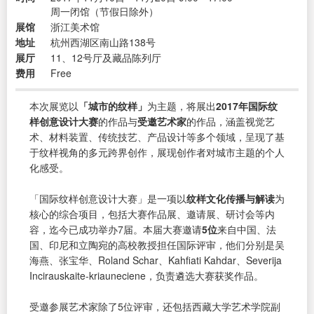
周一闭馆（节假日除外）
展馆
浙江美术馆
地址
杭州西湖区南山路138号
展厅
11、12号厅及藏品陈列厅
费用
Free
本次展览以
「城市的纹样」
为主题，将展出
2017年国际纹
样创意设计大赛
的作品与
受邀艺术家
的作品，涵盖视觉艺
术、材料装置、传统技艺、产品设计等多个领域，呈现了基
于纹样视角的多元跨界创作，展现创作者对城市主题的个人
化感受。
「国际纹样创意设计大赛」是一项以
纹样文化传播与解读
为
核心的综合项目，包括大赛作品展、邀请展、研讨会等内
容，迄今已成功举办7届。本届大赛邀请
5位
来自中国、法
国、印尼和立陶宛的高校教授担任国际评审，他们分别是吴
海燕、张宝华、Roland Schar、Kahfiati Kahdar、Severija
Incirauskaite-kriauneciene，负责遴选大赛获奖作品。
受邀参展艺术家除了5位评审，还包括西藏大学艺术学院副