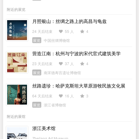
附近的展览
月照银山：丝绸之路上的高昌与龟兹
24 天后结束
55 人
4
展览
中国丝绸博物馆
营造江南：杭州与宁波的宋代官式建筑美学
23 天后结束
37 人
4
展览
南宋德寿宫遗址博物馆
丝路遗珍：哈萨克斯坦大草原游牧民族文化展
64 天后结束
16 人
3
展览
浙江省博物馆
附近的展馆
浙江美术馆
Zhejiang Art Museum