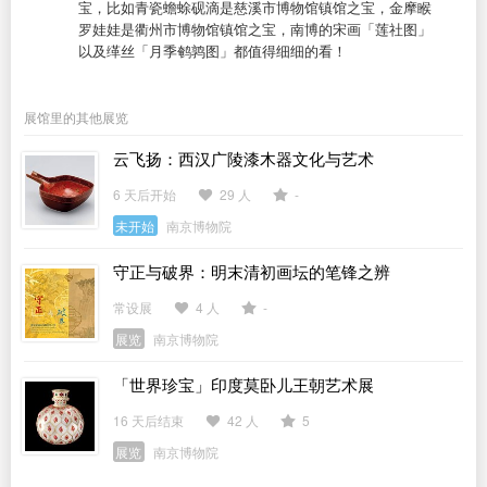
宝，比如青瓷蟾蜍砚滴是慈溪市博物馆镇馆之宝，金摩睺
罗娃娃是衢州市博物馆镇馆之宝，南博的宋画「莲社图」
以及缂丝「月季鹌鹑图」都值得细细的看！
展馆里的其他展览
云飞扬：西汉广陵漆木器文化与艺术
6 天后开始
29 人
-
未开始
南京博物院
守正与破界：明末清初画坛的笔锋之辨
常设展
4 人
-
展览
南京博物院
「世界珍宝」印度莫卧儿王朝艺术展
16 天后结束
42 人
5
展览
南京博物院