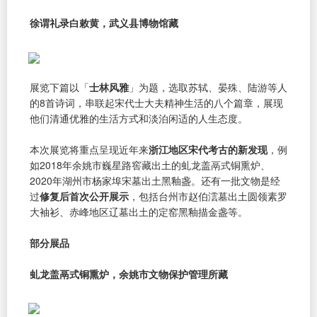
徐谓礼录白敕黄，武义县博物馆藏
展览下篇以「
士林风雅
」为题，选取苏轼、晏殊、陆游等人
的8首诗词，串联起宋代士大夫精神生活的八个篇章，展现
他们清通优雅的生活方式和淡泊闲适的人生态度。
本次展览将重点呈现近年来
浙江地区宋代考古的新发现
，例
如2018年余姚市巍星路窖藏出土的虬龙盖鬲式铜熏炉、
2020年湖州市杨家埠宋墓出土黑釉盏。还有一批文物是经
过
修复后首次公开展示
，包括台州市赵伯澐墓出土圆领素罗
大袖衫、赤峰地区辽墓出土的定窑黑釉描金盏等。
部分展品
虬龙盖鬲式铜熏炉，余姚市文物保护管理所藏