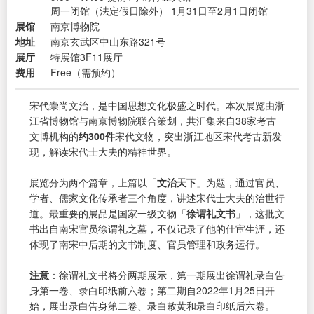
周一闭馆（法定假日除外） 1月31日至2月1日闭馆
展馆
南京博物院
地址
南京玄武区中山东路321号
展厅
特展馆3F11展厅
费用
Free（需预约）
宋代崇尚文治，是中国思想文化极盛之时代。本次展览由浙
江省博物馆与南京博物院联合策划，共汇集来自38家考古
文博机构的
约300件
宋代文物，突出浙江地区宋代考古新发
现，解读宋代士大夫的精神世界。
展览分为两个篇章，上篇以「
文治天下
」为题，通过官员、
学者、儒家文化传承者三个角度，讲述宋代士大夫的治世行
道。最重要的展品是国家一级文物「
徐谓礼文书
」，这批文
书出自南宋官员徐谓礼之墓，不仅记录了他的仕宦生涯，还
体现了南宋中后期的文书制度、官员管理和政务运行。
注意
：徐谓礼文书将分两期展示，第一期展出徐谓礼录白告
身第一卷、录白印纸前六卷；第二期自2022年1月25日开
始，展出录白告身第二卷、录白敕黄和录白印纸后六卷。