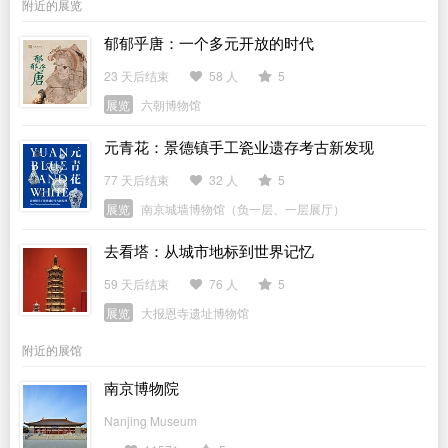
附近的展览
郁郁乎唐：一个多元开放的时代
23 天后结束
58 人
5
展览
六朝博物馆
元青花：景德镇手工瓷业遗存考古新发现
77 天后结束
32 人
5
展览
南京城墙博物馆（负一层、一层展厅）
去看塔：从城市地标到世界记忆
59 天后结束
76 人
5
展览
大报恩寺遗址博物馆
附近的展馆
南京博物院
Nanjing Museum