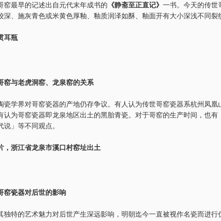
哥窑最早的记述出自元代末年成书的
《静斋至正直记》
一书。今天的传世
较深、施灰青色或米黄色厚釉、釉质润泽如酥、釉面开有大小深浅不同裂
贯耳瓶
哥窑与老虎洞窑、龙泉窑的关系
陶瓷学界对哥窑瓷器的产地仍存争议。有人认为传世哥窑瓷器系杭州凤凰
有认为哥窑瓷器即龙泉地区出土的黑胎青瓷。对于哥窑的生产时间，也有
代说」等不同观点。
片，浙江省龙泉市溪口村窑址出土
哥窑瓷器对后世的影响
其独特的艺术魅力对后世产生深远影响，明朝迄今一直被视作名瓷而进行