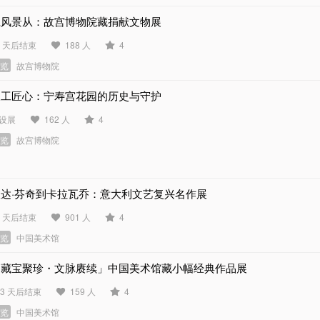
仁风景从：故宫博物院藏捐献文物展
9 天后结束
188 人
4
展览
故宫博物院
天工匠心：宁寿宫花园的历史与守护
设展
162 人
4
展览
故宫博物院
从达·芬奇到卡拉瓦乔：意大利文艺复兴名作展
0 天后结束
901 人
4
展览
中国美术馆
「藏宝聚珍・文脉赓续」中国美术馆藏小幅经典作品展
83 天后结束
159 人
4
展览
中国美术馆