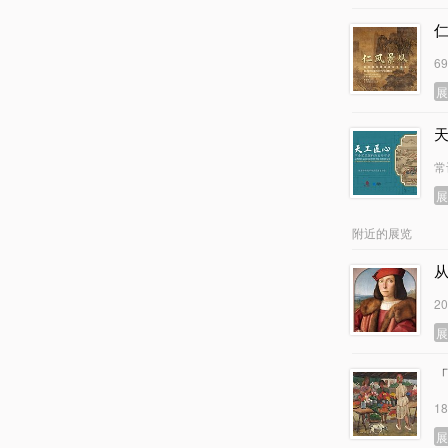
6
常
附近的展览
2
1