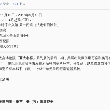
2
记录
474
想去
11月12日 - 2018年9月16日
- 16:30 4月起延长至17:00
小时停止入馆 周一闭馆（法定假日除外）
物院
东城区景山前街4号
西配殿
e（需入馆门票）
故宫博物院
「五大名窑」
系列展的最后一期，共展出院藏传世哥窑和仿哥
套），辅以各地窑址考古发掘所获得的瓷片标本、修复品，以及借展自其
和瓷片标本
57件
（套），分3个单元呈现哥窑瓷器风貌。
五足洗
传世与出土哥窑、哥（官）窑型瓷器