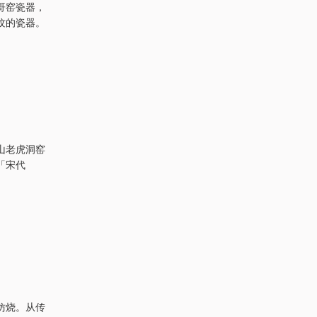
哥窑瓷器，
纹的瓷器。
山老虎洞窑
「宋代
仿烧。从传