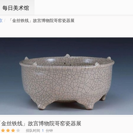
ㆍ每日美术馆
京
「金丝铁线」故宫博物院哥窑瓷器展
「金丝铁线」故宫博物院哥窑瓷器展
排队时间
1
分钟