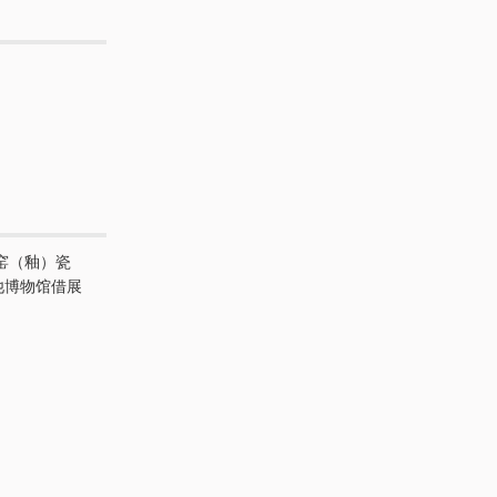
窑（釉）瓷
他博物馆借展