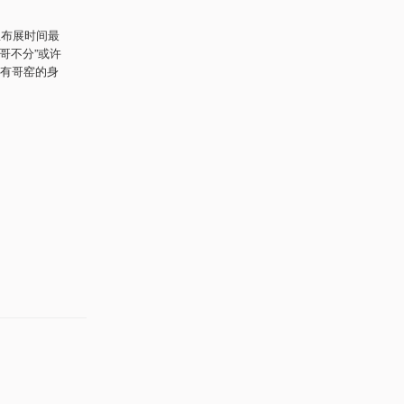
里布展时间最
哥不分”或许
有哥窑的身