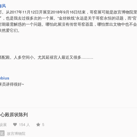
海风
。从2017年11月12日开展至2018年9月16日结束，哥窑展可能是故宫博物院
了，也是我去过很多次的一个展。“金丝铁线”永远是关于哥窑永恒的话题，而“官
时期最需解惑的一个问题。哪怕此展没有传世哥窑器皿，哪怕禁出文物中也不会
依然爱它们。
西配殿。人多空间小。尤其延禧宫人最近又很多………
bius
解员讲得很好~
养心殿原状陈列
设展
154 人
5
展览
故宫博物院