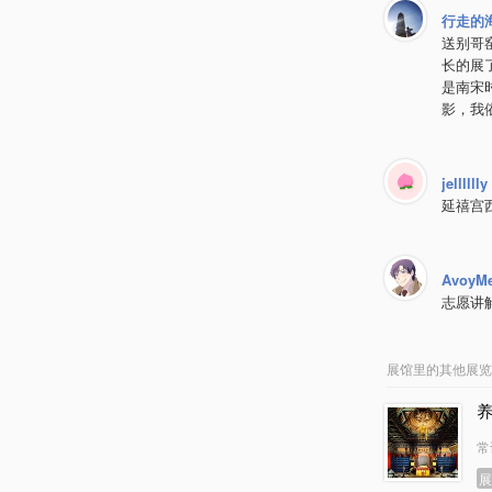
行走的
送别哥窑
长的展
是南宋
影，我
jelllllly
延禧宫
AvoyMe
志愿讲
展馆里的其他展览
常