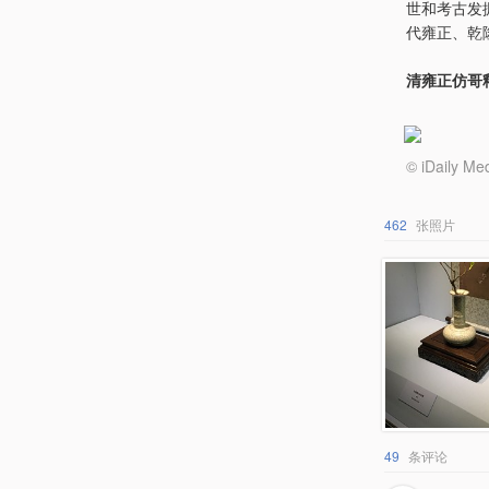
世和考古发
代雍正、乾
清雍正仿哥
© iDail
462
张照片
49
条评论