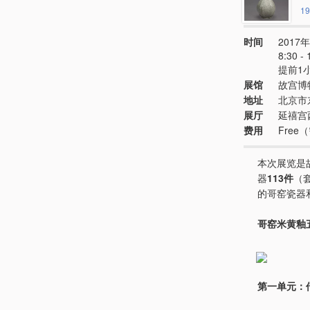
19
时间
2017年
8:30 
提前1
展馆
故宫博
地址
北京市
展厅
延禧宫
费用
Fre
本次展览是
器
113件
（
的哥窑瓷器
哥窑米黄釉
第一单元：