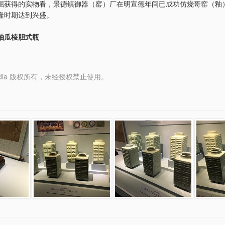
掘获得的实物看，景德镇御器（窑）厂在明宣德年间已成功仿烧哥窑（釉
隆时期达到兴盛。
釉瓜棱胆式瓶
y Media 版权所有，未经授权禁止使用。