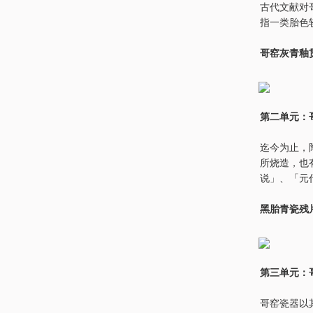
古代文献对
指一类胎色
哥窑灰青釉
第二单元：
迄今为止，
所烧造，也
说」、「元
黑胎青瓷残
第三单元：
哥窑瓷器以