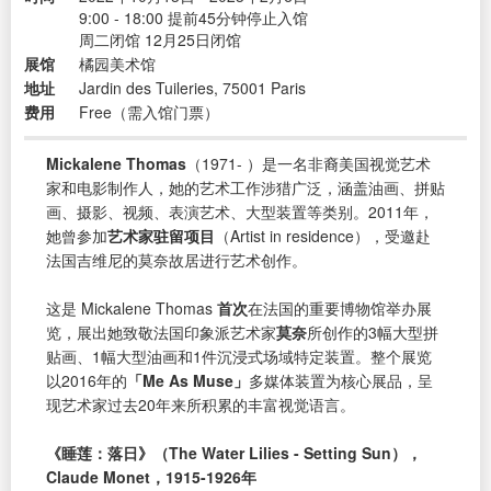
9:00 - 18:00 提前45分钟停止入馆
周二闭馆 12月25日闭馆
展馆
橘园美术馆
地址
Jardin des Tuileries, 75001 Paris
费用
Free（需入馆门票）
Mickalene Thomas
（1971- ）是一名非裔美国视觉艺术
家和电影制作人，她的艺术工作涉猎广泛，涵盖油画、拼贴
画、摄影、视频、表演艺术、大型装置等类别。2011年，
她曾参加
艺术家驻留项目
（Artist in residence），受邀赴
法国吉维尼的莫奈故居进行艺术创作。
这是 Mickalene Thomas
首次
在法国的重要博物馆举办展
览，展出她致敬法国印象派艺术家
莫奈
所创作的3幅大型拼
贴画、1幅大型油画和1件沉浸式场域特定装置。整个展览
以2016年的
「Me As Muse」
多媒体装置为核心展品，呈
现艺术家过去20年来所积累的丰富视觉语言。
《睡莲：落日》（The Water Lilies - Setting Sun），
Claude Monet，1915-1926年