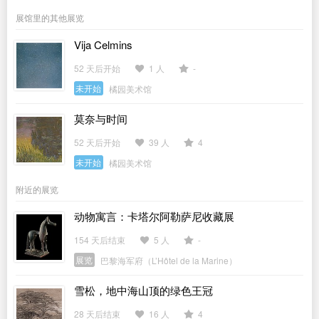
展馆里的其他展览
Vija Celmins
52 天后开始
1 人
-
未开始
橘园美术馆
莫奈与时间
52 天后开始
39 人
4
未开始
橘园美术馆
附近的展览
动物寓言：卡塔尔阿勒萨尼收藏展
154 天后结束
5 人
-
展览
巴黎海军府（L’Hôtel de la Marine）
雪松，地中海山顶的绿色王冠
28 天后结束
16 人
4