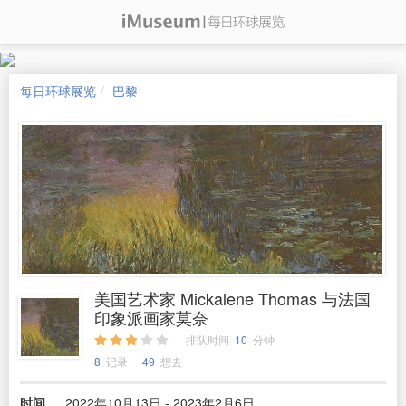
每日环球展览
巴黎
美国艺术家 Mickalene Thomas 与法国
印象派画家莫奈
排队时间
10
分钟
8
记录
49
想去
时间
2022年10月13日 - 2023年2月6日