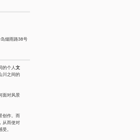
岛烟雨路38号
同的个人
文
山川之间的
何面对风景
。
景创作。而
，从而使对
感受。