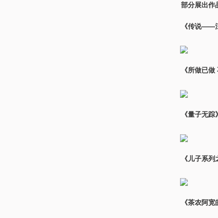
部分展出作
《传说——江
《所做已做 
《量子无踪
《儿子系列
《茶农阿宽