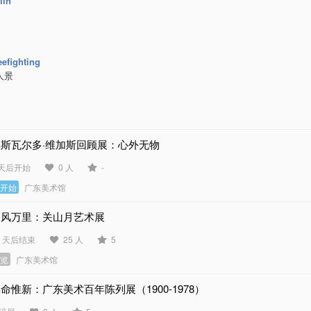
lin
efighting
人景
奥斯瓦尔多·维加斯回顾展：心外无物
 天后开始
0 人
-
未开始
广东美术馆
长风万里：关山月艺术展
1 天后结束
25 人
5
展览
广东美术馆
命惟新：广东美术百年陈列展（1900-1978）