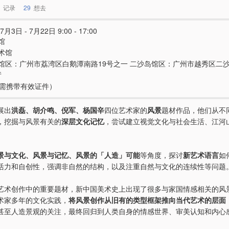
记录
29
想去
7月3日 - 7月22日 9:00 - 17:00
馆
术馆
馆区：广州市荔湾区白鹅潭南路19号之一 二沙岛馆区：广州市越秀区二沙
厅
e（需携带有效证件）
展出
洪磊、胡介鸣、倪军、杨国辛
四位艺术家的
风景
题材作品，他们从不
，挖掘与风景有关的
深层文化记忆
，尝试建立视觉文化与社会生活、江河
景与文化、风景与记忆、风景的「人造」可能
等角度，探讨
新艺术语言
如
活力和自创性，强调非自然的结构，以及注重自然与文化的连续性等问题
艺术创作中的重要题材，新中国美术史上出现了很多与家国情感相关的风
术家多年的文化实践，
将风景创作从旧有的类型框架推向当代艺术的层面
甚至人造景观的关注，最终回归到人类自身的情感世界、审美认知和内心