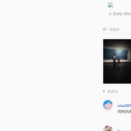
© iDail
47
张照片
5
条评论
nlss28
同样的