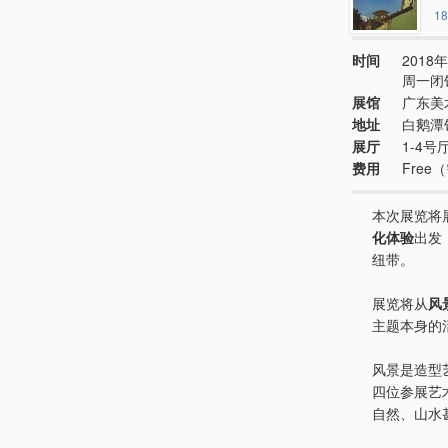
18
时间
2018年
周一闭
展馆
广东美
地址
白鹅潭
展厅
1-4号
费用
Fre
本次展览将
化体验
出发
纽带。
展览将从
风
主题本身的
风景是造型
四位参展艺
自然、山水