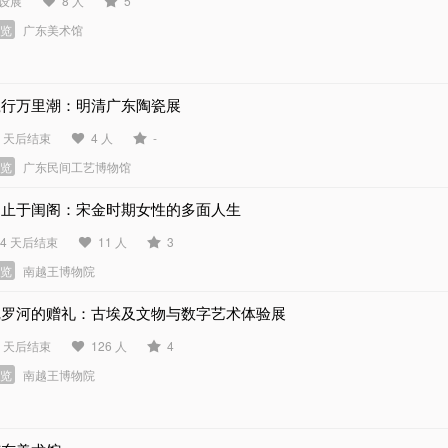
设展
8 人
5
展览
广东美术馆
瓷行万里潮：明清广东陶瓷展
3 天后结束
4 人
-
展览
广东民间工艺博物馆
不止于闺阁：宋金时期女性的多面人生
04 天后结束
11 人
3
展览
南越王博物院
尼罗河的赠礼：古埃及文物与数字艺术体验展
4 天后结束
126 人
4
展览
南越王博物院