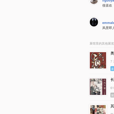
liguoya
很喜欢
emmale
风景即
展馆里的其他展览
7
6
其