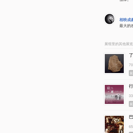
相映成
最大的
展馆里的其他展览
7
3
6