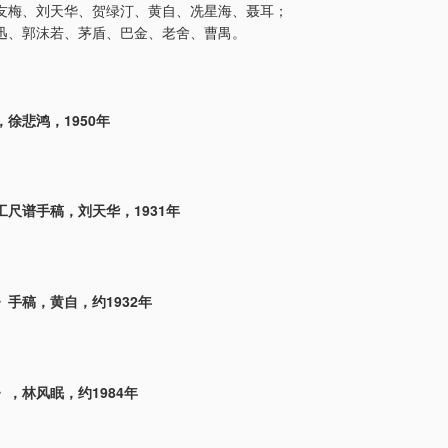
友梅、刘天华、贺绿汀、黄自、冼星海、聂耳；
迅、郭沫若、茅盾、巴金、老舍、曹禺。
徐悲鸿，1950年
工尺谱手稿，刘天华，1931年
手稿，黄自，约1932年
，林风眠，约1984年