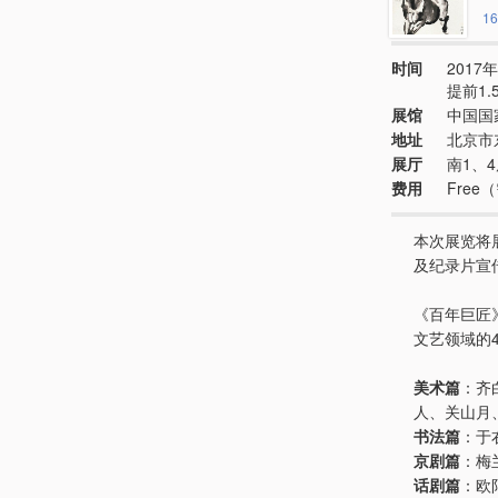
16
时间
2017年
提前1
展馆
中国国
地址
北京市
展厅
南1、
费用
Fre
本次展览将
及纪录片宣
《百年巨匠
文艺领域的
美术篇
：齐
人、关山月
书法篇
：于
京剧篇
：梅
话剧篇
：欧