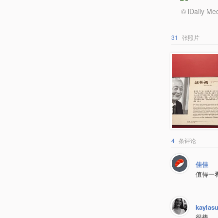
© iDail
31
张照片
4
条评论
佳佳
值得一
kaylas
很棒。