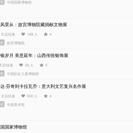
展览
中国国家博物馆
仁风景从：故宫博物院藏捐献文物展
0 天后结束
188 人
4
展览
故宫博物院
如银岁月 美意延年：山西传统银饰展
 天后结束
39 人
5
展览
中国妇女儿童博物馆
从达·芬奇到卡拉瓦乔：意大利文艺复兴名作展
1 天后结束
900 人
4
展览
中国美术馆
中国国家博物馆