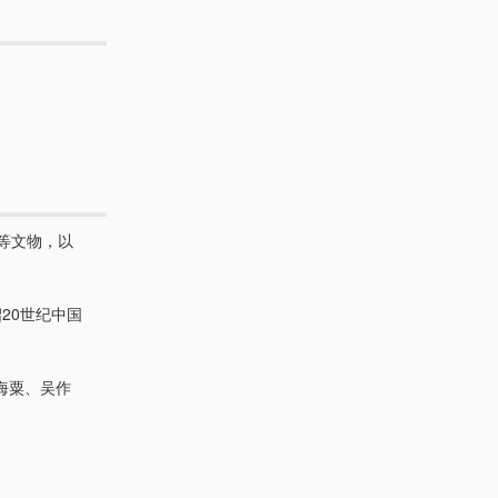
等文物，以
20世纪中国
海粟、吴作