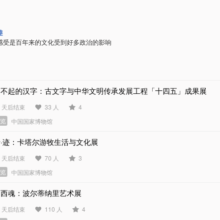
趣
感受是百年来的文化受到好多政治的影响
了不起的汉字：古文字与中华文明传承发展工程「十四五」成果展
0 天后结束
33 人
4
展览
中国国家博物馆
行·迹：卡塔尔游牧生活与文化展
3 天后结束
70 人
3
展览
中国国家博物馆
巴西魂：波尔蒂纳里艺术展
5 天后结束
110 人
4