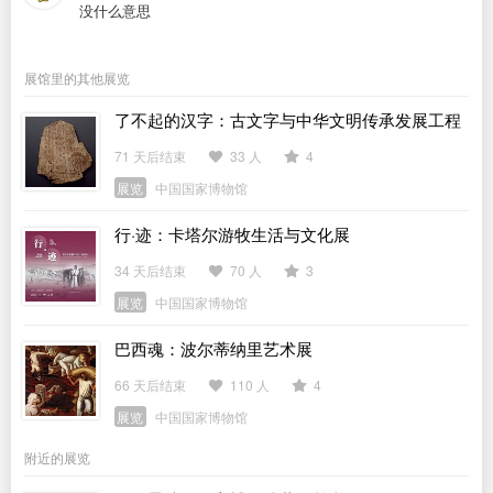
没什么意思
展馆里的其他展览
了不起的汉字：古文字与中华文明传承发展工程
「十四五」成果展
71 天后结束
33 人
4
展览
中国国家博物馆
行·迹：卡塔尔游牧生活与文化展
34 天后结束
70 人
3
展览
中国国家博物馆
巴西魂：波尔蒂纳里艺术展
66 天后结束
110 人
4
展览
中国国家博物馆
附近的展览