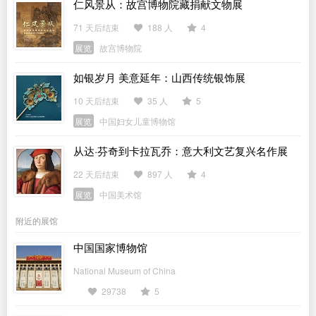
仁风景从：故宫博物院藏捐献文物展
71 天后结束
188 人
4
展览
故宫博物院
如银岁月 美意延年：山西传统银饰展
10 天后结束
35 人
5
展览
中国妇女儿童博物馆
从达·芬奇到卡拉瓦乔：意大利文艺复兴名作展
22 天后结束
897 人
4
展览
中国美术馆
附近的展馆
中国国家博物馆
National Museum of China
29738
5