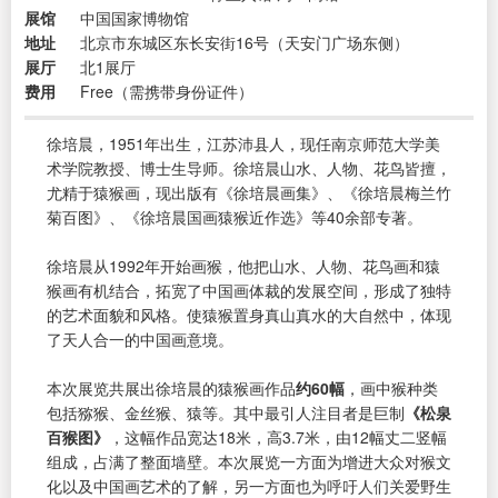
展馆
中国国家博物馆
地址
北京市东城区东长安街16号（天安门广场东侧）
展厅
北1展厅
费用
Free（需携带身份证件）
徐培晨，1951年出生，江苏沛县人，现任南京师范大学美
术学院教授、博士生导师。徐培晨山水、人物、花鸟皆擅，
尤精于猿猴画，现出版有《徐培晨画集》、《徐培晨梅兰竹
菊百图》、《徐培晨国画猿猴近作选》等40余部专著。
徐培晨从1992年开始画猴，他把山水、人物、花鸟画和猿
猴画有机结合，拓宽了中国画体裁的发展空间，形成了独特
的艺术面貌和风格。使猿猴置身真山真水的大自然中，体现
了天人合一的中国画意境。
本次展览共展出徐培晨的猿猴画作品
约60幅
，画中猴种类
包括猕猴、金丝猴、猿等。其中最引人注目者是巨制
《松泉
百猴图》
，这幅作品宽达18米，高3.7米，由12幅丈二竖幅
组成，占满了整面墙壁。本次展览一方面为增进大众对猴文
化以及中国画艺术的了解，另一方面也为呼吁人们关爱野生