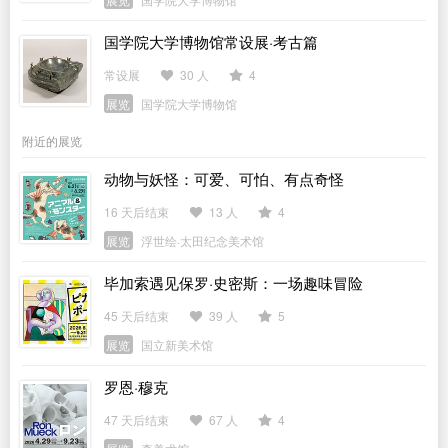
国学院大学博物馆常设展·考古篇
常设展
30 人
4
展览
国学院大学博物馆
附近的展览
动物与妖怪：可爱、可怕、有点奇怪
16 天后结束
13 人
4
展览
浮世绘·太田纪念美术馆
毕加索遇见保罗·史密斯：一场趣味冒险
45 天后结束
39 人
5
展览
国立新美术馆
罗恩·穆克
47 天后结束
67 人
4