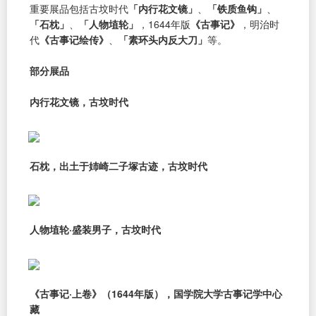
重要展品包括古坟时代
「内行花文镜」
、
「铁质鱼钩」
、
「石枕」
、
「人物埴轮」
，1644年版
《古事记》
，明治时
代
《古事记绘传》
、
「素环头内反大刀」
等。
部分展品
内行花文镜，古坟时代
石枕，出土于姉崎二子塚古迹，古坟时代
人物埴轮·盛装男子，古坟时代
《古事记·上卷》（1644年版），国学院大学古事记学中心
藏