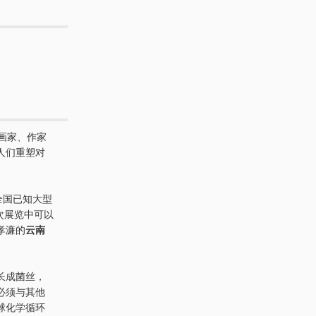
画家、作家
人们重塑对
全国已知大型
次展览中可以
孝濂的
云南
长成菌丝，
必须与其他
球化学循环