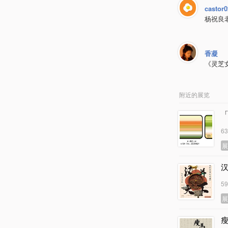
castor
杨祝良老
香凝
《灵芝
附近的展览
「
6
5