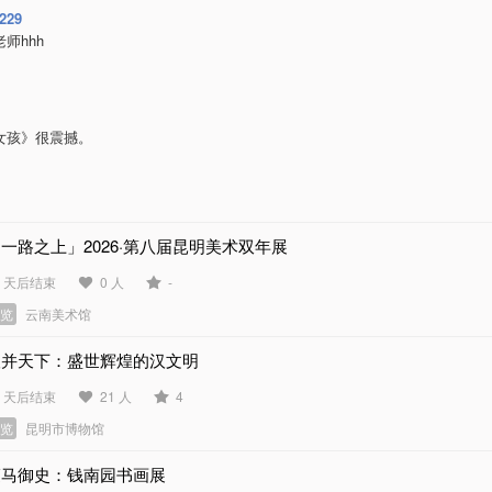
0229
师hhh
女孩》很震撼。
一路之上」2026·第八届昆明美术双年展
3 天后结束
0 人
-
展览
云南美术馆
汉并天下：盛世辉煌的汉文明
9 天后结束
21 人
4
展览
昆明市博物馆
瘦马御史：钱南园书画展