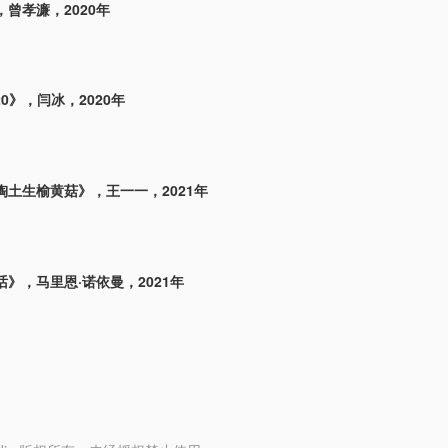
曾孝濂，2020年
20》，闫冰，2020年
陶土生榆黄菇》，王一一，2021年
》，马里恩·诺依曼，2021年