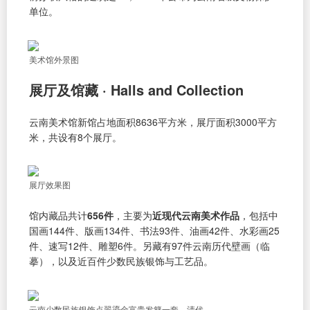
单位。
美术馆外景图
展厅及馆藏 · Halls and Collection
云南美术馆新馆占地面积8636平方米，展厅面积3000平方
米，共设有8个展厅。
展厅效果图
馆内藏品共计
656件
，主要为
近现代云南美术作品
，包括中
国画144件、版画134件、书法93件、油画42件、水彩画25
件、速写12件、雕塑6件。另藏有97件云南历代壁画（临
摹），以及近百件少数民族银饰与工艺品。
云南少数民族银饰点翠鎏金富贵发簪一套，清代