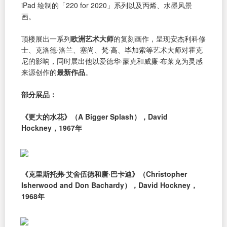
iPad 绘制的「220 for 2020」系列以及丙烯、水墨风景
画。
顶楼展出一系列
欧洲艺术大师
的复刻画作，呈现安杰利科修
士、克洛德·洛兰、塞尚、梵·高、毕加索等艺术大师对霍克
尼的影响，同时展出他以爱德华·蒙克和威廉·布莱克为灵感
来源创作的
最新作品
。
部分展品：
《更大的水花》（A Bigger Splash），David
Hockney，1967年
《克里斯托弗·艾舍伍德和唐·巴卡迪》（Christopher
Isherwood and Don Bachardy），David Hockney，
1968年