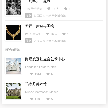
「晚年」主题展
149 天后结束
17 人
4
展览
法国国家自然历史博物馆
新罗：黄金与圣物
24 天后结束
16 人
4
展览
吉美国立亚洲艺术博物馆
附近的展馆
路易威登基金会艺术中心
Fondation Louis Vuitton
1051
5
玛摩丹美术馆
Musée Marmottan Monet
1138
5