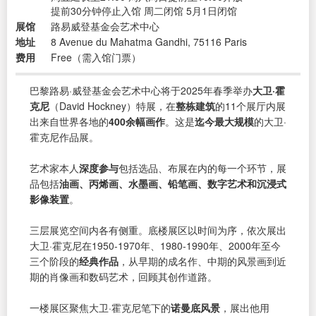
提前30分钟停止入馆 周二闭馆 5月1日闭馆
展馆
路易威登基金会艺术中心
地址
8 Avenue du Mahatma Gandhi, 75116 Paris
费用
Free（需入馆门票）
巴黎路易·威登基金会艺术中心将于2025年春季举办
大卫·霍
克尼
（David Hockney）特展，在
整栋建筑
的11个展厅内展
出来自世界各地的
400余幅画作
。这是
迄今最大规模
的大卫·
霍克尼作品展。
艺术家本人
深度参与
包括选品、布展在内的每一个环节，展
品包括
油画、丙烯画、水墨画、铅笔画、数字艺术和沉浸式
影像装置
。
三层展览空间内各有侧重。底楼展区以时间为序，依次展出
大卫·霍克尼在1950-1970年、1980-1990年、2000年至今
三个阶段的
经典作品
，从早期的成名作、中期的风景画到近
期的肖像画和数码艺术，回顾其创作道路。
一楼展区聚焦大卫·霍克尼笔下的
诺曼底风景
，展出他用