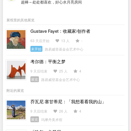
超棒～处处都喜欢，好心水月亮房间
展馆里的其他展览
Gustave Fayet：收藏家/创作者
63 天后开始
13 人
-
未开始
路易威登基金会艺术中心
考尔德：平衡之梦
9 天后结束
25 人
4
展览
路易威登基金会艺术中心
附近的展览
乔瓦尼·塞甘蒂尼：「我想看看我的山」
9 天后结束
26 人
4
展览
玛摩丹美术馆