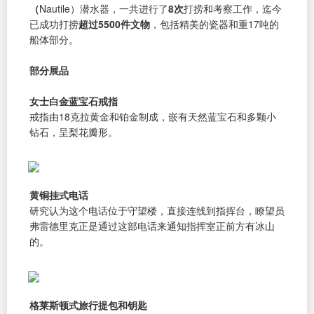
（
Nautile）潜水器，一共进行了
8次
打捞和考察工作，迄今
已成功打捞
超过5500件文物
，包括精美的瓷器和重17吨的
船体部分。
部分展品
女士白金蓝宝石戒指
戒指由18克拉黄金和铂金制成，嵌有天然蓝宝石和多颗小
钻石，呈梨花瓣形。
黄铜挂式电话
研究认为这个电话位于守望楼，直接连线到指挥台，瞭望员
弗雷德里克正是通过这部电话来通知指挥室正前方有冰山
的。
格莱斯顿式旅行提包和钥匙