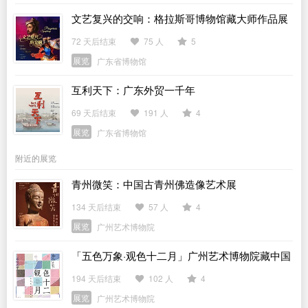
文艺复兴的交响：格拉斯哥博物馆藏大师作品展
72 天后结束
75 人
5
展览
广东省博物馆
互利天下：广东外贸一千年
69 天后结束
191 人
4
展览
广东省博物馆
附近的展览
青州微笑：中国古青州佛造像艺术展
134 天后结束
57 人
4
展览
广州艺术博物院
「五色万象·观色十二月」广州艺术博物院藏中国
传统色主题作品展
194 天后结束
102 人
4
展览
广州艺术博物院