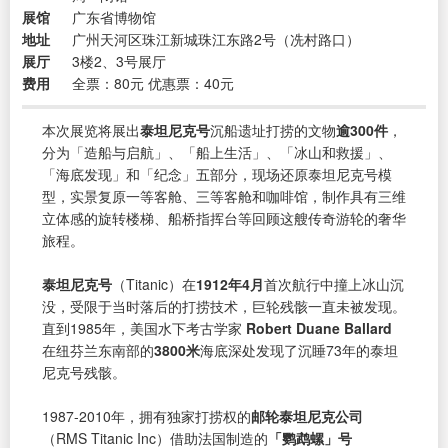
展馆
广东省博物馆
地址
广州天河区珠江新城珠江东路2号（冼村路口）
展厅
3楼2、3号展厅
费用
全票：80元 优惠票：40元
本次展览将展出
泰坦尼克号
沉船遗址打捞的文物
逾300件
，
分为「造船与启航」、「船上生活」、「冰山和救援」、
「海底发现」和「纪念」五部分，现场还原泰坦尼克号模
型，实景复原一等客舱、三等客舱和咖啡馆，制作具有三维
立体感的旋转楼梯、船桥指挥台等回顾这艘传奇游轮的奢华
旅程。
泰坦尼克号
（Titanic）在
1912年4月
首次航行中撞上冰山沉
没，受限于当时落后的打捞技术，巨轮残骸一直未被发现。
直到1985年，美国水下考古学家
Robert Duane Ballard
在纽芬兰东南部的
3800米
海底深处发现了沉睡73年的泰坦
尼克号残骸。
1987-2010年，拥有独家打捞权的
邮轮泰坦尼克公司
（RMS Titanic Inc）借助法国制造的
「鹦鹉螺」号