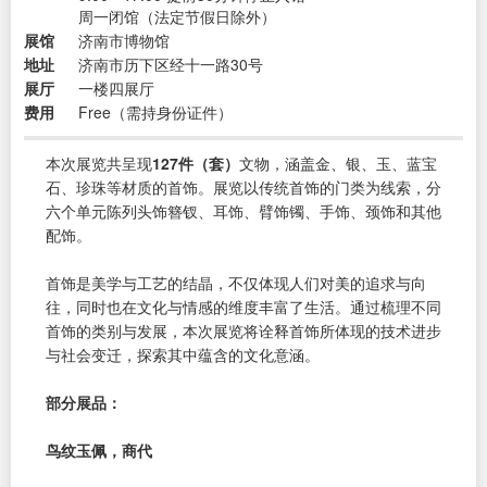
周一闭馆（法定节假日除外）
展馆
济南市博物馆
地址
济南市历下区经十一路30号
展厅
一楼四展厅
费用
Free（需持身份证件）
本次展览共呈现
127件（套）
文物，涵盖金、银、玉、蓝宝
石、珍珠等材质的首饰。展览以传统首饰的门类为线索，分
六个单元陈列头饰簪钗、耳饰、臂饰镯、手饰、颈饰和其他
配饰。
首饰是美学与工艺的结晶，不仅体现人们对美的追求与向
往，同时也在文化与情感的维度丰富了生活。通过梳理不同
首饰的类别与发展，本次展览将诠释首饰所体现的技术进步
与社会变迁，探索其中蕴含的文化意涵。
部分展品：
鸟纹玉佩，商代