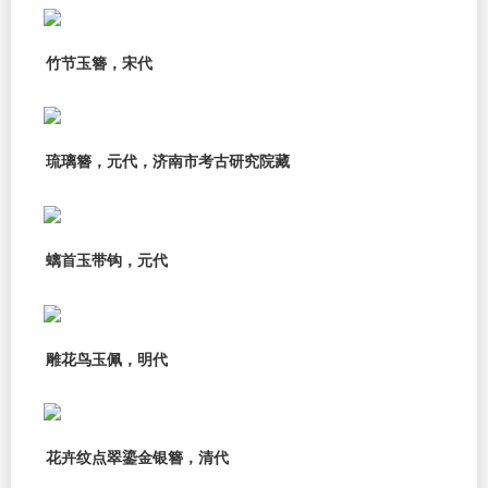
竹节玉簪，宋代
琉璃簪，元代，济南市考古研究院藏
螭首玉带钩，元代
雕花鸟玉佩，明代
花卉纹点翠鎏金银簪，清代