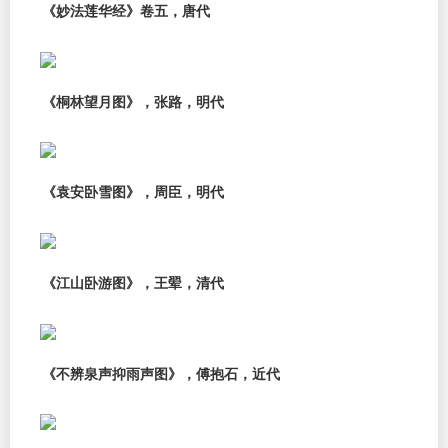
《妙法莲华经》卷五，唐代
《桐林望月图》，张路，明代
《袁安卧雪图》，周臣，明代
《江山卧游图》，王翚，清代
《不辨泉声抑雨声图》，傅抱石，近代