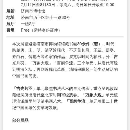
7月11日至8月30日，每周六、周日延长开放至19:00
展馆
济南市博物馆
地址
济南市历下区经十一路30号
展厅
一楼2厅
费用
Free（需持身份证件）
本次展览遴选济南市博物馆馆藏书画
30余件（套）
，时代
跨越唐、宋、明、清至近现代，不乏董其昌、王翚、郑燮、
齐白石、傅抱石等名家的作品。展览以时间为轴线，分「吉
光片羽」「万象大观」「百舸争流」三个单元，从唐代写经
到明清艺坛，再到近现代革新，清晰串联起一部生动鲜活的
中国书画简史。
「吉光片羽」
单元聚焦书法艺术的早期传承，重点呈现敦煌
藏经洞所出唐代至北宋时期写经残卷。
「万象大观」
单元梳
理流派纷呈的明清书画艺术。
「百舸争流」
单元着眼二十世
纪中国画坛的变革与发展。
部分展品