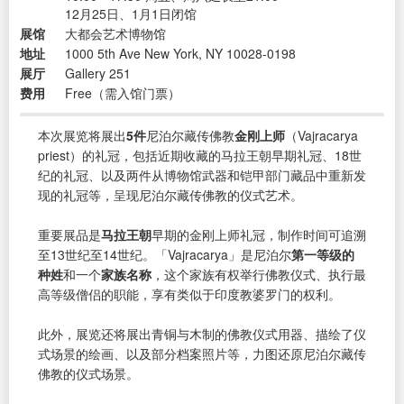
12月25日、1月1日闭馆
展馆
大都会艺术博物馆
地址
1000 5th Ave New York, NY 10028-0198
展厅
Gallery 251
费用
Free（需入馆门票）
本次展览将展出
5件
尼泊尔藏传佛教
金刚上师
（Vajracarya
priest）的礼冠，包括近期收藏的马拉王朝早期礼冠、18世
纪的礼冠、以及两件从博物馆武器和铠甲部门藏品中重新发
现的礼冠等，呈现尼泊尔藏传佛教的仪式艺术。
重要展品是
马拉王朝
早期的金刚上师礼冠，制作时间可追溯
至13世纪至14世纪。「Vajracarya」是尼泊尔
第一等级的
种姓
和一个
家族名称
，这个家族有权举行佛教仪式、执行最
高等级僧侣的职能，享有类似于印度教婆罗门的权利。
此外，展览还将展出青铜与木制的佛教仪式用器、描绘了仪
式场景的绘画、以及部分档案照片等，力图还原尼泊尔藏传
佛教的仪式场景。