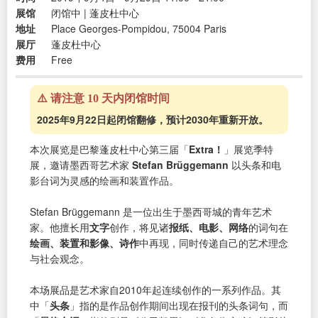
展馆
闭馆中 | 蓬皮杜中心
地址
Place Georges-Pompidou, 75004 Paris
展厅
蓬皮杜中心
费用
Free
⚠️ 请注意 10 天内闭馆时间
2025年9月22日起闭馆翻修，预计2030年重新开放。
本次展览是巴黎蓬皮杜中心第三届「
Extra！
」展览季特
展，邀请墨西哥艺术家
Stefan Brüggemann
以头条和电
影台词为灵感的绘画和装置作品。
Stefan Brüggemann 是一位出生于墨西哥城的青年艺术
家。他擅长用
文字
创作，将见诸
报纸、电影、网络
的词句在
绘画、装置和影像、诗作
中再现，同时传递自己的艺术理念
与社会观念。
本场展品是艺术家自2010年起连续创作的一系列作品。其
中「
头条
」指的是作品创作期间出现在报刊的头条词句，而