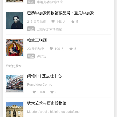
展览
康纳克·杰伊博物馆
巴黎毕加索博物馆藏品展：重见毕加索
216 天后结束
148 人
5
展览
巴黎毕加索博物馆
穆兰三联画
23 天后结束
100 人
5
展览
卢浮宫
附近的展馆
闭馆中 | 蓬皮杜中心
Pompidou Centre
3168
5
犹太艺术与历史博物馆
Musée d'art et d'histoire du Judaïsme