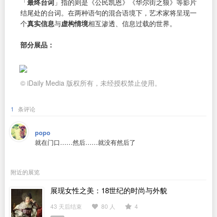
「
最终台词
」指的则是《公民凯恩》《华尔街之狼》等影片
结尾处的台词。在两种语句的混合语境下，艺术家将呈现一
个
真实信息
与
虚构情境
相互渗透、信息过载的世界。
部分展品：
© iDaily Media 版权所有，未经授权禁止使用。
1
条评论
popo
就在门口……然后……就没有然后了
附近的展览
展现女性之美：18世纪的时尚与外貌
43 天后结束
80 人
4