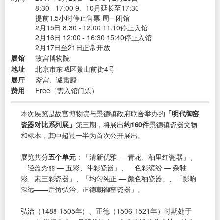
8:30 - 17:00 9、10月延长至17:30
提前1.5小时停止售票 周一闭馆
2月15日 8:30 - 12:00 11:10停止入馆
2月16日 12:00 - 16:30 15:40停止入馆
2月17日至21日正常开放
展馆
故宫博物院
地址
北京市东城区景山前街4号
展厅
斋宫、诚肃殿
费用
Free（需入馆门票）
本次展览是故宫博物院与景德镇政府联合举办的
「明代御窑
瓷器对比系列展」
第三期，将展出
约160件
景德镇瓷器文物
和标本，其中超过一半为首次公开展出。
展览共分
五个单元
：「清新优雅 — 青花、釉里红瓷器」、
「轻盈秀丽 — 五彩、斗彩瓷器」、「色彩缤纷 — 杂釉
彩、素三彩瓷器」、「均匀纯正 — 颜色釉瓷器」、「影响
深远——后仿弘治、正德朝御窑瓷器」。
弘治（1488-1505年）、正德（1506-1521年）时期处于