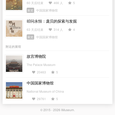
60 天后结束
466 人
5
展览
中国国家博物馆
叩问永恒：庞贝的探索与发掘
63 天后结束
314 人
4
展览
中国国家博物馆
附近的展馆
故宫博物院
The Palace Museum
20463
5
中国国家博物馆
National Museum of China
29761
5
© 2015 - 2026
iMuseum
.