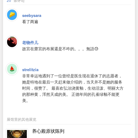
20
条评论
seebysara
看了两遍
老物件儿
故宮在齋宮的布展還是不咋的。。。無語😓
strelitzia
非常幸运地遇到了一位曾经是医生现在退休了的志愿者，
她是特地在最后一天赶来做介绍的，当天并不是她的服务
时间，很赞了。 最喜欢弘治浇黄釉，生动活泼、明丽大方
的那种黄，浑然天成的美。 正德年间的孔雀绿釉不能更
美。
展馆里的其他展览
养心殿原状陈列