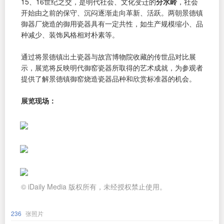
15、16世纪之交，是明代社会、文化变迁的
分水岭
，社会
开始由之前的保守、沉闷逐渐走向革新、活跃。两朝景德镇
御器厂烧造的御用瓷器具有一定共性，如生产规模缩小、品
种减少、装饰风格相对朴素等。
通过将景德镇出土瓷器与故宫博物院收藏的传世品对比展
示，展览将反映明代御窑瓷器所取得的艺术成就，为参观者
提供了解景德镇御窑烧造瓷器品种和欣赏标准器的机会。
展览现场：
© iDaily Media 版权所有，未经授权禁止使用。
236
张照片