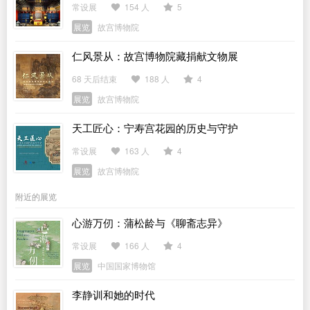
常设展
154 人
5
展览
故宫博物院
仁风景从：故宫博物院藏捐献文物展
68 天后结束
188 人
4
展览
故宫博物院
天工匠心：宁寿宫花园的历史与守护
常设展
163 人
4
展览
故宫博物院
附近的展览
心游万仞：蒲松龄与《聊斋志异》
常设展
166 人
4
展览
中国国家博物馆
李静训和她的时代