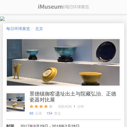
每日环球展览
北京
景德镇御窑遗址出土与院藏弘治、正德
瓷器对比展
排队时间
1
分钟
66
记录
154
想去
时间
2017年9月29日 - 2018年2月28日