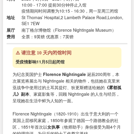
10:00 - 17:00 提前30分钟停止入馆
疫情期间时间调整为10:15 - 16:30，周一至周三闭馆
地址
St Thomas’ Hospital,2 Lambeth Palace Road,London,
SE1 7EW
展厅
南丁格尔博物馆（Florence Nightingale Museum）
费用
全票：9英镑 优惠票：7英镑
⚠️ 请注意 10 天内闭馆时间
受疫情影响11月5日起闭馆
为纪念英国护士
Florence Nightingale
诞辰200周年，本
次展览将展出与 Nightingale 相关的物件，包括她在克里米
亚战争中使用过的土耳其提灯、狄更斯赠送给她的
《雾都孤
儿》副本
、家庭影集等，回顾 Nightingale 的人生与经历，
呈现她在生活中鲜为人知的一面。
Florence Nightingale（1820-1910）出生于意大利的一个
英国上层移民家庭，1850年参观了德国一个路德教会的社
区，1851年首次以
女执事
（牧师助手）身份接受为期4个月
的护理培训，为日后的护士工作奠定基础。