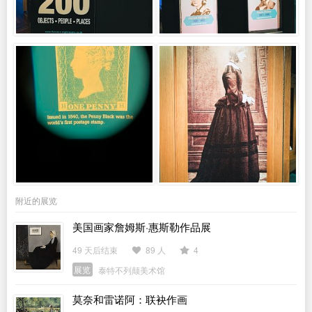
附近的展览
美国画家詹姆斯·惠斯勒作品展
49 天后结束
89 人
4
展览
泰特不列颠美术馆
莫奈和雷诺阿：联袂作画