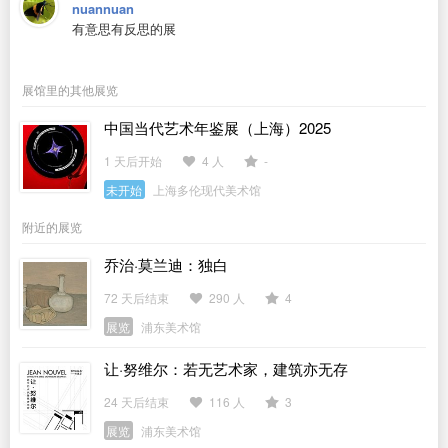
nuannuan
有意思有反思的展
展馆里的其他展览
中国当代艺术年鉴展（上海）2025
1 天后开始
4 人
-
未开始
上海多伦现代美术馆
附近的展览
乔治·莫兰迪：独白
72 天后结束
290 人
4
展览
浦东美术馆
让·努维尔：若无艺术家，建筑亦无存
24 天后结束
116 人
3
展览
浦东美术馆