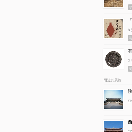
8
2
附近的展馆
Sh
Xi