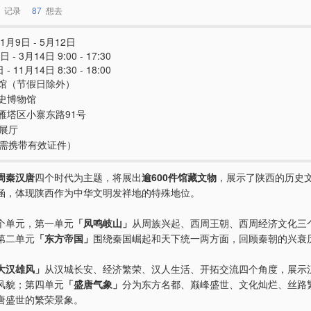
记录
87
想去
1月9日 - 5月12日
 - 3月14日 9:00 - 17:30
- 11月14日 8:30 - 18:00
馆（节假日除外）
史博物馆
雁塔区小寨东路91号
号展厅
e（需携带有效证件）
周秦汉唐
四个时代为主题，将展出
逾600件馆藏文物
，展示了陕西的历史
涵，体现陕西作为中华文明发祥地的特殊地位。
个单元，第一单元
「凤鸣岐山」
从周族兴起、西周王朝、西周经济文化三
第二单元
「东方帝国」
围绕秦国崛起和天下统一两方面，回顾秦朝的兴衰
大汉雄风」
从汉城长安、经济繁荣、汉人生活、开拓交流四个角度，展示
风貌；第四单元
「盛唐气象」
分为东方名都、巅峰盛世、文化灿烂、丝路
唐盛世的繁荣景象。