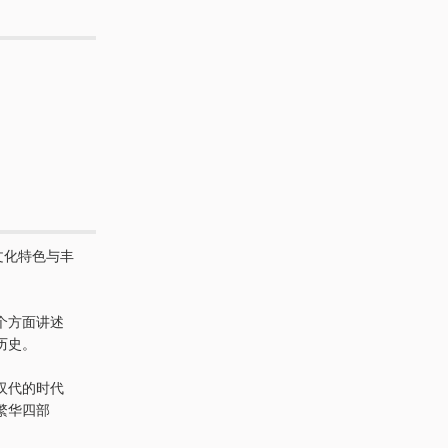
文化特色与丰
个方面讲述
历史。
汉代的时代
繁华四部