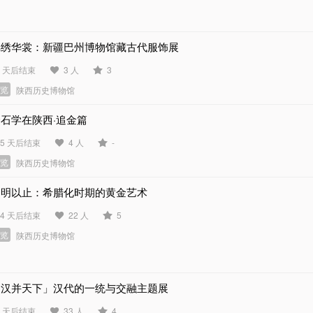
锦绣华裳：新疆巴州博物馆藏古代服饰展
5 天后结束
3 人
3
展览
陕西历史博物馆
石学在陕西·追金篇
45 天后结束
4 人
-
展览
陕西历史博物馆
文明以止：希腊化时期的黄金艺术
14 天后结束
22 人
5
展览
陕西历史博物馆
「汉并天下」汉代的一统与交融主题展
1 天后结束
33 人
4