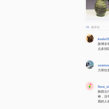
16
条评论
koala1
陕博非
点多排
cosmo
力荐欣
flora_x
陕西古
棒，没
观的人