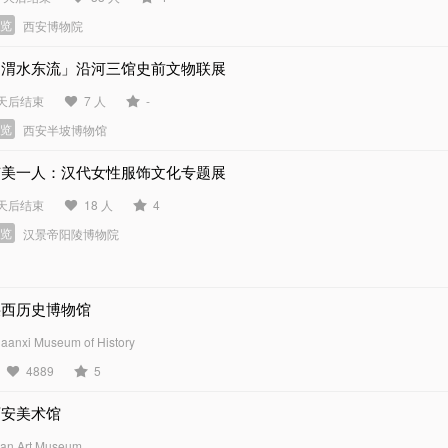
展览
西安博物院
「渭水东流」沿河三馆史前文物联展
 天后结束
7 人
-
展览
西安半坡博物馆
有美一人：汉代女性服饰文化专题展
 天后结束
18 人
4
展览
汉景帝阳陵博物院
陕西历史博物馆
aanxi Museum of History
4889
5
西安美术馆
’an Art Museum