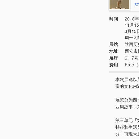
57
时间
2018年
11月15日
3月15日 
周一闭
展馆
陕西历
地址
西安市
展厅
6、7
费用
Fre
本次展览以
富的文化内
展览分为四
西周故事；
第三单元
「
特征和生活
分，再现大