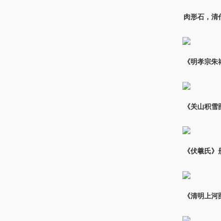
肉形石，清代（
《明孝宗朱祐
《关山积雪
《伏羲氏》
《清明上河