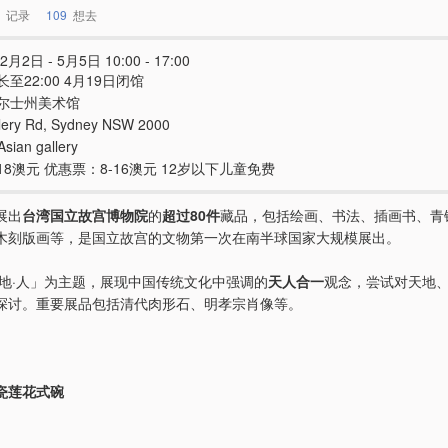
记录
109
想去
2月2日 - 5月5日 10:00 - 17:00
至22:00 4月19日闭馆
尔士州美术馆
llery Rd, Sydney NSW 2000
sian gallery
8澳元 优惠票：8-16澳元 12岁以下儿童免费
展出
台湾国立故宫博物院
的
超过80件
藏品，包括绘画、书法、插画书、青
木刻版画等，是国立故宫的文物第一次在南半球国家大规模展出。
·地·人」为主题，展现中国传统文化中强调的
天人合一
观念，尝试对天地
探讨。重要展品包括清代肉形石、明孝宗肖像等。
瓷莲花式碗