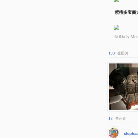
紫檀多宝阁
© iDail
133
张照片
13
条评论
stepha