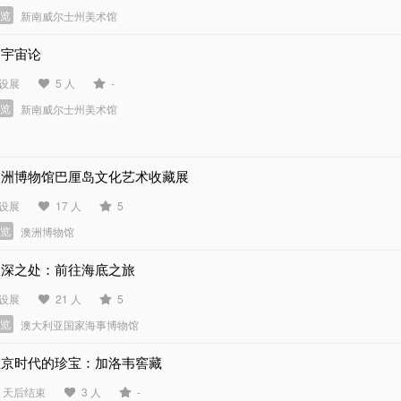
展览
新南威尔士州美术馆
近宇宙论
设展
5 人
-
展览
新南威尔士州美术馆
澳洲博物馆巴厘岛文化艺术收藏展
设展
17 人
5
展览
澳洲博物馆
极深之处：前往海底之旅
设展
21 人
5
展览
澳大利亚国家海事博物馆
维京时代的珍宝：加洛韦窖藏
2 天后结束
3 人
-