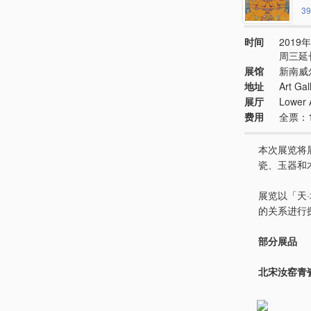
39
时间
2019年
周三延长
展馆
新南威
地址
Art Ga
展厅
Lower A
费用
全票：1
本次展览将
瓷、玉器和
展览以「天
的关系进行
部分展品
北宋汝窑青