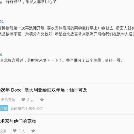
展品，样样精品，策展人非常用心了
24
宫博物院第一次再澳洲开展. 喜欢安静看展的同学最好早上10点就去. 后面人就有
展品按照字画，杂项分布比较好. 希望台北故宫常来澳洲开展给我们在澳华人送
io
在台北故宫看过，是时候来复习一下了。整个展分了四个主题，值得一看。
026年 Dobell 澳大利亚绘画双年展：触手可及
5 天后开始
3 人
-
未开始
新南威尔士州美术馆
艺术家与他们的宠物
设展
3 人
-