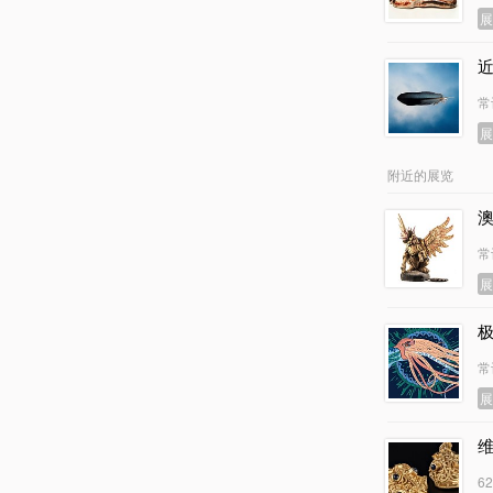
常
附近的展览
常
常
6