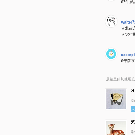
87件
walter7
台北故
人觉得
ascorp
8年前
展馆里的其他展览
2
3
常