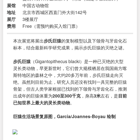
展馆
中国古动物馆
地址
北京市西城区西直门外大街142号
展厅
3楼展厅
费用
Free（需预约购买入馆门票）
本次展览将展出
步氏巨猿
的复制模型以及下颌骨与牙齿化石
标本，结合最新科学研究成果，揭示步氏巨猿的灭绝之谜。
步氏巨猿
（Gigantopithecus blacki）是一种已灭绝的大型
灵长类动物，早更新世时，它们曾大规模栖居在我国南方喀
斯特地区的森林之中，大约20多万年前，步氏巨猿走向灭
绝。虽然到目前为止，研究人员还没有找到一具完整的巨猿
骨架，但古人类学家根据已找到的下颌骨与牙齿化石，推测
出成年的巨猿体重为
200至300千克
，身高
3米
左右，是
目前
已知世界上最大的灵长类动物
。
巨猿生活场景复原图，Garcia/Joannes-Boyau 绘制