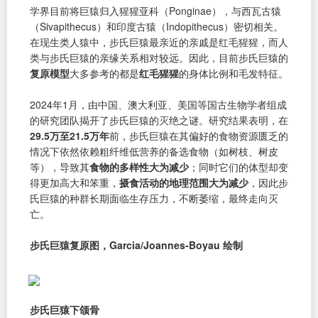
学界目前将巨猿归入猩猩亚科（Ponginae），与西瓦古猿
（Sivapithecus）和印度古猿（Indopithecus）密切相关。
在现生类人猿中，步氏巨猿最亲近的亲戚是红毛猩猩，而人
类与步氏巨猿的亲缘关系相对较远。因此，目前步氏巨猿的
复原模型
大多参考的都是
红毛猩猩
的身体比例和毛发特征。
2024年1月，由中国、澳大利亚、美国等国古生物学者组成
的研究团队揭开了步氏巨猿的灭绝之谜。研究结果表明，在
29.5万至21.5万年
前，步氏巨猿在其偏好的食物资源匮乏的
情况下依然依赖粗纤维低营养的备选食物（如树枝、树皮
等），导致其
食物的多样性大为减少
；同时它们的体型却变
得更加高大和笨重，
摄食活动的地理范围大为减少
，因此步
氏巨猿的种群长期面临生存压力，不断萎缩，最终走向灭
亡。
步氏巨猿复原图，Garcia/Joannes-Boyau 绘制
步氏巨猿下颌骨