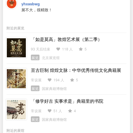
yhxasbwg
展不大，很精致！
附近的展览
「如是莫高」敦煌艺术展（第二季）
93 天后结束
118 人
5
展览
北京展览馆
亘古巨制 煌煌文脉：中华优秀传统文化典籍展
常设展
194 人
5
展览
国家典籍博物馆
「修学好古 实事求是」典籍里的书院
常设展
51 人
4
展览
国家典籍博物馆
附近的展馆