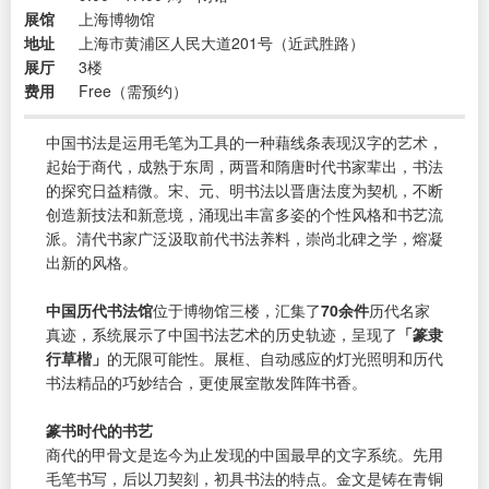
展馆
上海博物馆
地址
上海市黄浦区人民大道201号（近武胜路）
展厅
3楼
费用
Free（需预约）
中国书法是运用毛笔为工具的一种藉线条表现汉字的艺术，
起始于商代，成熟于东周，两晋和隋唐时代书家辈出，书法
的探究日益精微。宋、元、明书法以晋唐法度为契机，不断
创造新技法和新意境，涌现出丰富多姿的个性风格和书艺流
派。清代书家广泛汲取前代书法养料，崇尚北碑之学，熔凝
出新的风格。
中国历代书法馆
位于博物馆三楼，汇集了
70余件
历代名家
真迹，系统展示了中国书法艺术的历史轨迹，呈现了
「篆隶
行草楷」
的无限可能性。展框、自动感应的灯光照明和历代
书法精品的巧妙结合，更使展室散发阵阵书香。
篆书时代的书艺
商代的甲骨文是迄今为止发现的中国最早的文字系统。先用
毛笔书写，后以刀契刻，初具书法的特点。金文是铸在青铜