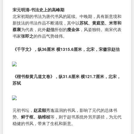
宋元明清-书法史上的高峰期
北宋初期的书法为唐代书风的延续。中晚期，具有新意境和
新技法的书法作品不断涌现，其中以
苏轼、黄庭坚、米芾和
蔡襄
为代表，此外
赵佶
所创的
瘦金体
，风姿独特。南宋代表
书家
张即之
的作品气势雄伟。
《千字文》，纵36厘米 横1315.6厘米，北宋，宋徽宗赵佶
《楷书祭黄几道文卷》，纵31.6厘米 横121.7厘米，北宋，
苏轼
元初书坛，
赵孟頫
秀逸温润的书风，影响了元代的总体书
势。
鲜于枢、杨维桢
等，则于赵书系统外另开蹊径，为元代
稳健的书风，带来了生机和新意。