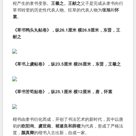
程产生的隶书变形。
王羲之、王献之
父子是完成从隶书向行
草书转变的历史性代表人物。狂草的代表人物为
张旭
和
怀
素
。
《草书鸭头丸帖卷》，纵26.1厘米 横26.9厘米，东晋，王
献之
《草书上虞帖卷》，纵23.5厘米 横26厘米，东晋，王羲之
《草书苦筍贴卷》，纵25.1厘米 横12厘米，唐，怀素
楷书由隶书衍化而成，开创了书法艺术的新时代，其中以唐
初的
欧阳询、虞世南、褚遂良和薛稷
为代表，形成了严格法
度，
颜真卿
的楷书入古出新，自成一家。