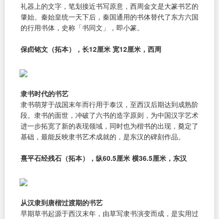
礼器上的文字，笔划接近书写原意，西周金文是大篆书艺的
肇始。秦始皇统一天下后，秦国通用的书体替代了东方六国
的行用书体，史称「书同文」，即小篆。
保卣铭文（拓本），长12厘米 宽12厘米，西周
隶书时代的书艺
隶书萌芽于战国末年而行用于泰汉，至西汉后期达到成熟阶
段。隶书的面世，冲破了六书的造字原则，为中国汉字艺术
进一步拓宽了新的表现领域，同时也为楷书的出现，奠定了
基础，最能反映隶书艺术成就的，是东汉的碑刻作品。
熹平石经残石（拓本），纵60.5厘米 横36.5厘米，东汉
从汉隶到唐楷过渡期的书艺
早期草书起源于西汉末年，由草写隶书演变而成，是实用过