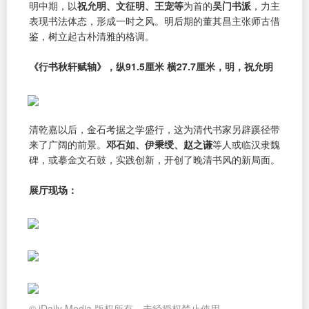
明中期，以
祝允明、文征明、王宠等
为首的
吴门书派
，力主
表现书法体态，形成一时之风。明后期的董其昌主张师古借
鉴，树立起古朴清雅的格调。
《行书秋轩赋轴》，纵91.5厘米 横27.7厘米，明，祝允明
清乾嘉以后，金石考据之学盛行，这为清代书家另辟蹊径带
来了广阔的前景。
邓石如、伊秉绶、赵之谦
等人或临汉隶魏
碑，或摹金文石鼓，实践创新，开创了晚清书风的新局面。
展厅现场：
© iDaily Media 版权所有，未经授权禁止使用。