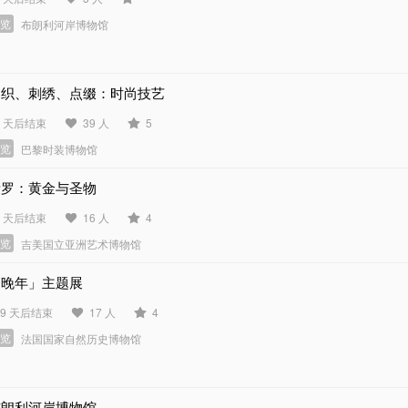
展览
布朗利河岸博物馆
编织、刺绣、点缀：时尚技艺
2 天后结束
39 人
5
展览
巴黎时装博物馆
新罗：黄金与圣物
4 天后结束
16 人
4
展览
吉美国立亚洲艺术博物馆
「晚年」主题展
49 天后结束
17 人
4
展览
法国国家自然历史博物馆
布朗利河岸博物馆