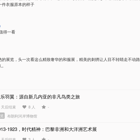
一件衣服原本的样子
n
 值得一看
艳的展览，头一次看这么精致奢华的和服展，精美的刺绣让人目不转睛走不动路
久。
极乐羽翼：源自新几内亚的非凡鸟类之旅
3 天后结束
8 人
-
展览
布朗利河岸博物馆
913-1923，时代精神：巴黎非洲和大洋洲艺术展
4 天后结束
3 人
-