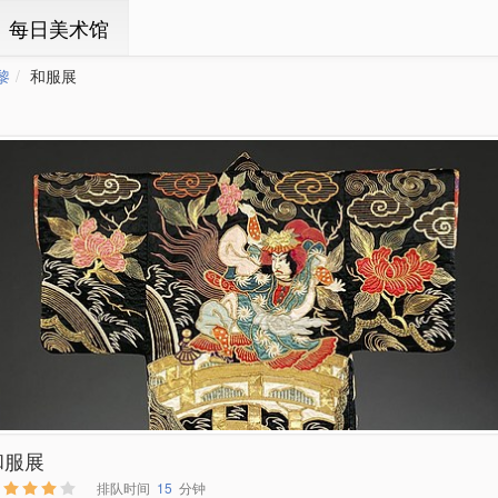
ㆍ每日美术馆
黎
和服展
和服展
排队时间
15
分钟