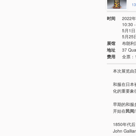
13
时间
2022年
10:30
5月1日
5月25
展馆
布朗利
地址
37 Quai
费用
全票：
本次展览由
和服在日本
化的重要象
早期的和服
开始在
民间
1850年
John Ga