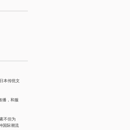
。
日本传统文
传播，和服
素不但为
为一种国际潮流