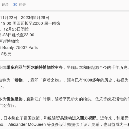
记录
30
想去
11月22日 - 2023年5月28日
 - 19:00 周四延长至22:00 周一闭馆
、12月25日闭馆
日-28日延长至23:00
河岸博物馆
 Branly, 75007 Paris
12欧元
英国
维多利亚与阿尔伯特博物馆
主办，呈现日本和服起源至今的千年历史
被称为「
着物
」，意即「穿着之物」，距今已有
1000多年
的历史，被视为
征。
多为
贵族服饰
，直到江户时期，随着平民势力的抬头、伎乐等娱乐活动的
广泛流行。
代后，日本终止了锁国政策，和服随贸易活动
进入西方视野
。近年来，和服元
lliano、 Alexander McQueen 等众多设计师提供了设计灵感，也日益成