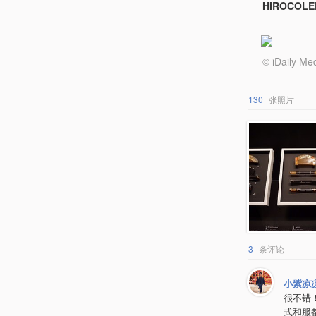
HIROCO
© iDail
130
张照片
3
条评论
小紫凉
很不错
式和服