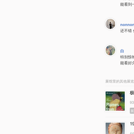
能看到
nonno
还不错
白
特别惊
能看好
展馆里的其他展览
9
1
4