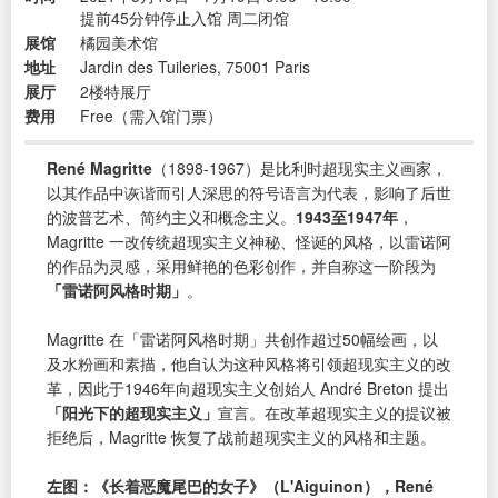
提前45分钟停止入馆 周二闭馆
展馆
橘园美术馆
地址
Jardin des Tuileries, 75001 Paris
展厅
2楼特展厅
费用
Free（需入馆门票）
René Magritte
（1898-1967）是比利时超现实主义画家，
以其作品中诙谐而引人深思的符号语言为代表，影响了后世
的波普艺术、简约主义和概念主义。
1943至1947年
，
Magritte 一改传统超现实主义神秘、怪诞的风格，以雷诺阿
的作品为灵感，采用鲜艳的色彩创作，并自称这一阶段为
「雷诺阿风格时期」
。
Magritte 在「雷诺阿风格时期」共创作超过50幅绘画，以
及水粉画和素描，他自认为这种风格将引领超现实主义的改
革，因此于1946年向超现实主义创始人 André Breton 提出
「阳光下的超现实主义」
宣言。在改革超现实主义的提议被
拒绝后，Magritte 恢复了战前超现实主义的风格和主题。
左图：《长着恶魔尾巴的女子》（L'Aiguinon），René