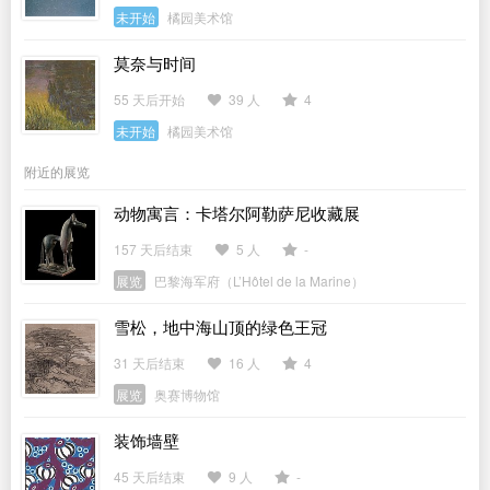
未开始
橘园美术馆
莫奈与时间
55 天后开始
39 人
4
未开始
橘园美术馆
附近的展览
动物寓言：卡塔尔阿勒萨尼收藏展
157 天后结束
5 人
-
展览
巴黎海军府（L’Hôtel de la Marine）
雪松，地中海山顶的绿色王冠
31 天后结束
16 人
4
展览
奥赛博物馆
装饰墙壁
45 天后结束
9 人
-