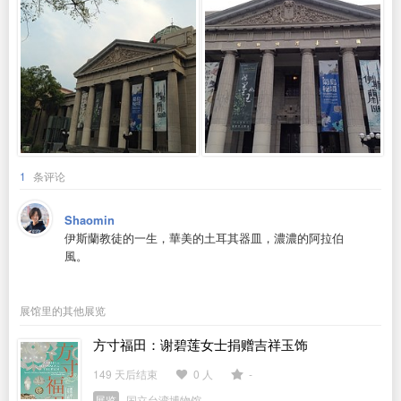
1
条评论
Shaomin
伊斯蘭教徒的一生，華美的土耳其器皿，濃濃的阿拉伯
風。
展馆里的其他展览
方寸福田：谢碧莲女士捐赠吉祥玉饰
149 天后结束
0 人
-
展览
国立台湾博物馆