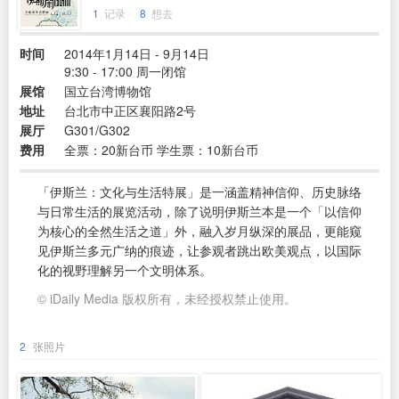
1
记录
8
想去
时间
2014年1月14日 - 9月14日
9:30 - 17:00 周一闭馆
展馆
国立台湾博物馆
地址
台北市中正区襄阳路2号
展厅
G301/G302
费用
全票：20新台币 学生票：10新台币
「伊斯兰：文化与生活特展」是一涵盖精神信仰、历史脉络
与日常生活的展览活动，除了说明伊斯兰本是一个「以信仰
为核心的全然生活之道」外，融入岁月纵深的展品，更能窥
见伊斯兰多元广纳的痕迹，让参观者跳出欧美观点，以国际
化的视野理解另一个文明体系。
© iDaily Media 版权所有，未经授权禁止使用。
2
张照片