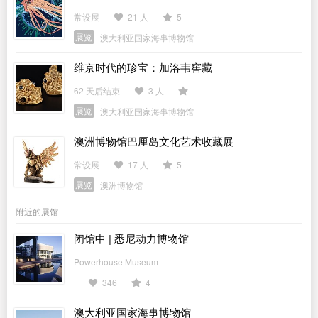
常设展
21 人
5
展览
澳大利亚国家海事博物馆
维京时代的珍宝：加洛韦窖藏
62 天后结束
3 人
-
展览
澳大利亚国家海事博物馆
澳洲博物馆巴厘岛文化艺术收藏展
常设展
17 人
5
展览
澳洲博物馆
附近的展馆
闭馆中 | 悉尼动力博物馆
Powerhouse Museum
346
4
澳大利亚国家海事博物馆