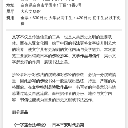
地址
奈良県奈良市学園南1丁目11番6号
展厅
大和文华馆
费用
全票：630日元 大学及高中生：420日元 初中生及以下免
费
文字
不仅是传递信息的工具，也是人类历史文明的重要载
体。而在东亚文化圈，始于中国的
书法
更将文字提升到艺术
的境界，使文字具有更深刻的文化内涵与美学魅力。本次展
览主要展出馆藏日本的
佛经抄本、文学作品与信件
，揭示文
字所发挥的作用，展现书法之美。
抄经者出于对佛法的虔诚和对佛经的崇敬，必须十分虔诚慎
重，因此
抄写的佛经
书体一般呈现出熟练、持重、严谨的风
格面貌。在
文学特别是诗歌作品
中，书写者的审美意识与情
感通过笔尖自然流露。而根据作者的身份、地位与文字内
容，
书信
也能成为重要的历史文献或书法杰作。
部分展品
《一字莲台法华经》，日本平安时代后期