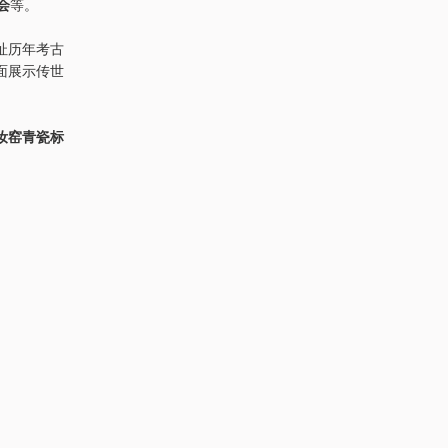
会
等。
址历年考古
面展示传世
汝窑青瓷标