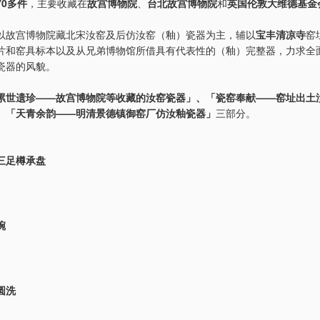
70多件
，主要收藏在
故宫博物院
、
台北故宫博物院
和
英国伦敦大维德基金
以故宫博物院藏北宋汝窑及后仿汝窑（釉）瓷器为主，辅以
宝丰清凉寺
窑
片和窑具标本以及从兄弟博物馆所借具有代表性的（釉）完整器，力求全
瓷器的风貌。
累世遗珍——故宫博物院等收藏的汝窑瓷器」、「瓷窑奉献——窑址出土
、「天青余韵——明清景德镇御窑厂仿汝釉瓷器」
三部分。
三足樽承盘
碗
圆洗