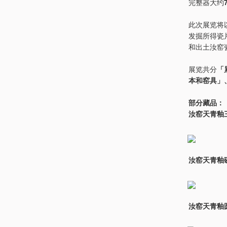
完整器大约
此次展览将
发掘所得瓷
和出土汝窑
展览共分
「
本和窑具」
部分藏品：
汝窑天青釉
汝窑天青釉
汝窑天青釉