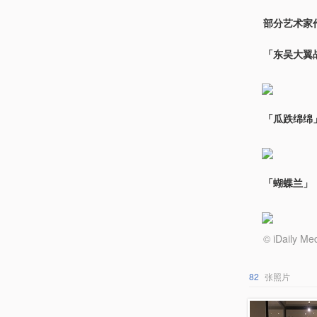
部分艺术家
「东吴大翼
「瓜跌绵绵
「蝴蝶兰」
© iDail
82
张照片