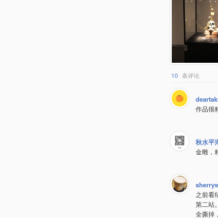
10
条评论
dearta
作品很
秋水平
金雕，
sherry
之前看
第二站
全撕掉