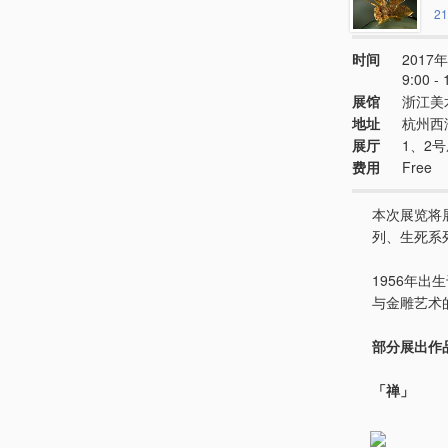
21
时间
2017年
9:00
展馆
浙江美
地址
杭州西
展厅
1、2
费用
Free
本次展览将
列、生死系
1956年出
与金雕艺术
部分展出作
「禅」