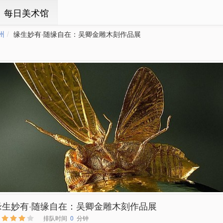
ㆍ每日美术馆
州
缘生妙有·随缘自在：吴卿金雕木刻作品展
缘生妙有·随缘自在：吴卿金雕木刻作品展
排队时间
0
分钟