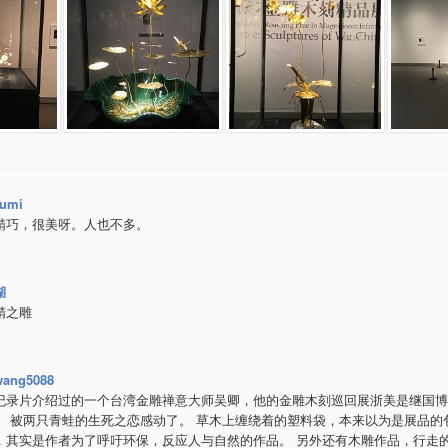
kumi
精巧，很美呀。人也不多。
湖
精之雕
wang5088
纪录片介绍过的一个台湾金雕禅意大师吴卿，他的金雕木刻巡回展浙美是继国博
。 被两只青蛙的生死之恋感动了。 草木上缠绕着的塑料袋，本来以为是展品的
，其实是作者为了呼吁环保，反应人与自然的作品。 另外还有木雕作品，行走