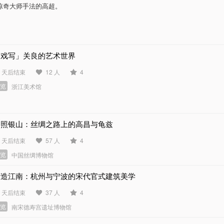
惊奇大师手法的高超。
「戏写」关良的艺术世界
9 天后结束
12 人
4
展览
浙江美术馆
月照银山：丝绸之路上的高昌与龟兹
4 天后结束
57 人
4
展览
中国丝绸博物馆
营造江南：杭州与宁波的宋代官式建筑美学
3 天后结束
37 人
4
展览
南宋德寿宫遗址博物馆