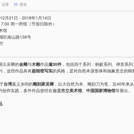
记录
35
想去
12月21日 - 2018年1月14日
 - 17:00 周一闭馆（节假日除外）
术馆
湖区南山路138号
号厅
展出吴卿的
金雕
与
木雕
作品
逾30件
，包括四个系列：蚂蚁系列、禅意系列
列，这些作品具有
超细密写实
的风格，是对自然本源形体和抽象意念的精
生于
台湾
嘉义乡间的
雕刻家吴卿
，以大自然为本、雕刻刀为笔，近40年来
的创作实践，多件作品曾经在
台北市立美术馆
、
中国国家博物馆
等展出。
品