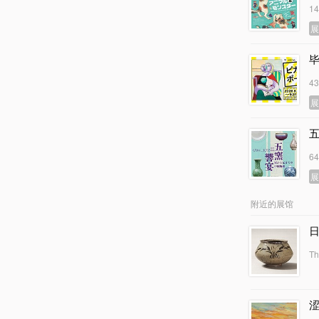
1
4
6
附近的展馆
Th