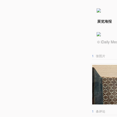
展览海报
© iDail
1
张照片
1
条评论