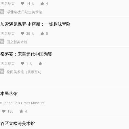
4 天后结束
14 人
4
展览
浮世绘·太田纪念美术馆
毕加索遇见保罗·史密斯：一场趣味冒险
3 天后结束
39 人
5
展览
国立新美术馆
五窑盛宴：宋至元代中国陶瓷
4 天后结束
1 人
-
展览
松冈美术馆（展示室4）
日本民艺馆
e Japan Folk Crafts Museum
130
4
涩谷区立松涛美术馆