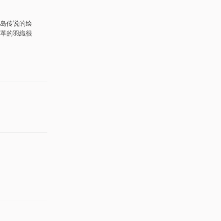
岛传说的绘
革的羽織很