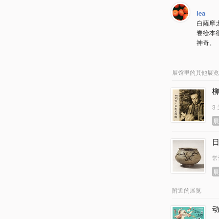
lea
白薩摩
卷绘本
神奇。
展馆里的其他展览
3
常
附近的展览