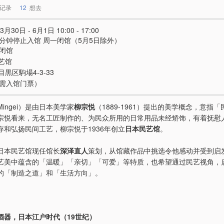
记录
12
想去
3月30日 - 6月1日 10:00 - 17:00
0分钟停止入馆 周一闭馆（5月5日除外）
日闭馆
艺馆
黒区駒場4-3-33
e（需入馆门票）
Mingei）是由日本美学家
柳宗悦
（1889-1961）提出的美学概念，意指
宗悦看来，无名工匠制作的、为民众所用的日常用品未经矫饰，有着抚慰
存和弘扬民间工艺，柳宗悦于1936年创立
日本民艺馆
。
日本民艺馆现任馆长
深泽直人
策划，从馆藏作品中挑选令他感动并受到启
艺美中蕴含的「温暖」「亲切」「可爱」等特质，也希望通过民艺视角，
的「制造之道」和「生活方向」。
酒器，日本江户时代（19世纪）