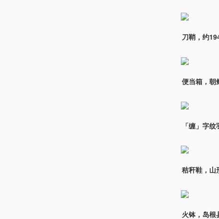
刀鞘，约19
便当箱，朝鲜
「缠」字纹
秸秆鞋，山形
火钵，岛根县