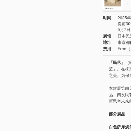
1
时间
2025年
提前3
5月7
展馆
日本民
地址
東京都目
费用
Fre
「民艺」
（
艺」。在柳
之美。为保
本次展览由
品，阐发民
新思考未来
部分展品
白色萨摩烧