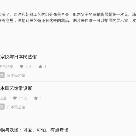
太美了。西洋和朝鲜工艺的部分像是再会，船木父子的黄釉陶器是第一次见。浦
很有意思，没想到民艺馆还有这样的藏品。图片来自唯一可以拍照的展示室，皮
柳宗悦与日本民艺馆
 天后结束
4 人
4
展览
日本民艺馆
日本民艺馆常设展
设展
41 人
4
展览
日本民艺馆
动物与妖怪：可爱、可怕、有点奇怪