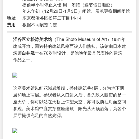
提前半小时停止入馆 周一闭馆（遇节假日顺延）
年末年初（12月29日-1月3日）闭馆、展览更换期间闭馆
地址
东京都渋谷区松涛二丁目14-14
费用
根据不同展览而定
涩谷区立松涛美术馆
（The Shoto Museum of Art）1981年
建成开放，因独特的建筑风格而被人们熟知。该馆由日本建
筑师
白井晟一
在76岁时设计，是他晚年最具代表性的建筑
作品之一。
这座美术馆以红花岗岩堆砌，整体建筑共4层，分为地下两
层和地上两层。参观者从入口进入后，首先映入眼帘的是一
座天桥，你可以站在天桥上仰望天空，亦可以前往对面空间
参观。美术馆中庭贯穿整座建筑，阳光从天顶洒落，为各个
展厅提供充足的自然光源。