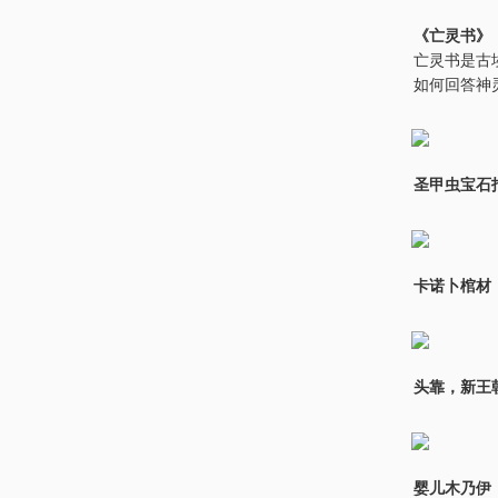
《亡灵书》
亡灵书是古
如何回答神
圣甲虫宝石
卡诺卜棺材
头靠，新王
婴儿木乃伊