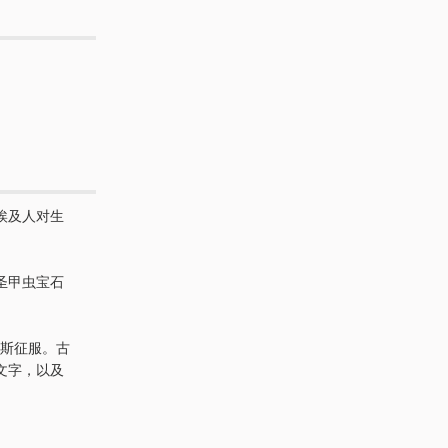
埃及人对生
圣甲虫宝石
波斯征服。古
文字，以及