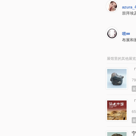
azura_
崇拜埃
喂💤
布展和
展馆里的其他展览
7
6