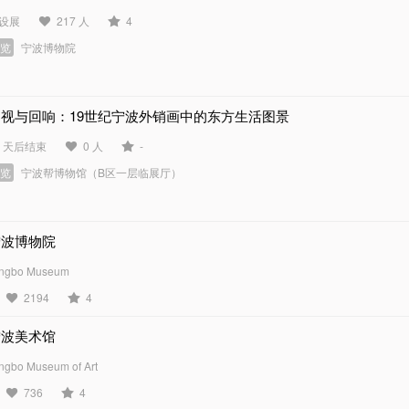
设展
217 人
4
展览
宁波博物院
凝视与回响：19世纪宁波外销画中的东方生活图景
6 天后结束
0 人
-
展览
宁波帮博物馆（B区一层临展厅）
宁波博物院
ngbo Museum
2194
4
宁波美术馆
ngbo Museum of Art
736
4