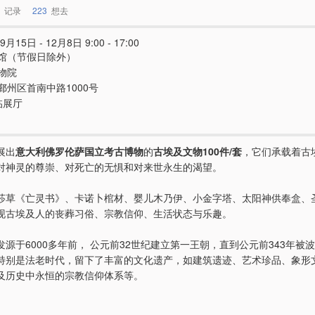
记录
223
想去
9月15日 - 12月8日 9:00 - 17:00
馆（节假日除外）
物院
鄞州区首南中路1000号
临展厅
展出
意大利佛罗伦萨国立考古博物
的
古埃及文物100件/套
，它们承载着古
对神灵的尊崇、对死亡的无惧和对来世永生的渴望。
莎草《亡灵书》、卡诺卜棺材、婴儿木乃伊、小金字塔、太阳神供奉盒、
现古埃及人的丧葬习俗、宗教信仰、生活状态与乐趣。
源于6000多年前， 公元前32世纪建立第一王朝，直到公元前343年被
特别是法老时代，留下了丰富的文化遗产，如建筑遗迹、艺术珍品、象形
及历史中永恒的宗教信仰体系等。