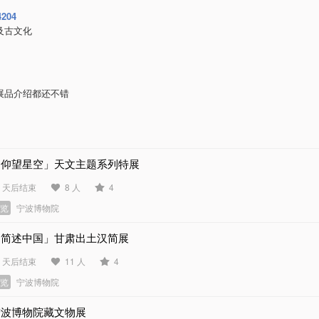
4204
及古文化
展品介绍都还不错
「仰望星空」天文主题系列特展
9 天后结束
8 人
4
展览
宁波博物院
「简述中国」甘肃出土汉简展
5 天后结束
11 人
4
展览
宁波博物院
宁波博物院藏文物展