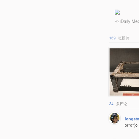
© iDail
169
张照片
34
条评论
longsto
o(^o^)o